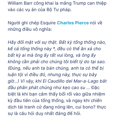
William Barr công khai la mắng Trump can thiệp
vào các vụ án của Bộ Tư pháp.
Người ghi chép Esquire
Charles Pierce
nói về
những điều vô nghĩa:
Hãy đối mặt với sự thật. Bất kỳ tổng thống nào,
kể cả tổng thống này *, đều có thể ân xá cho
bất kỳ ai mà ông ấy rất vui lòng, và ông ấy
không cần phải cho chúng tôi biết lý do tại sao.
(Đúng, nếu anh ta bán chúng, anh ta có thể bị
luận tội vì điều đó, nhưng này, thực sự bây
giờ…) Vì vậy, khi El Caudillo del Mar-a-Lago
bắt
đầu phân phát chúng như kẹo cao su
… Đặc
biệt là khi bạn cảm thấy bối rối vào giữa nhiệm
kỳ đầu tiên của tổng thống, và ngay khi chiến
dịch tái tranh cử đang nóng lên, cui bono? thực
sự là câu hỏi duy nhất đáng để hỏi.