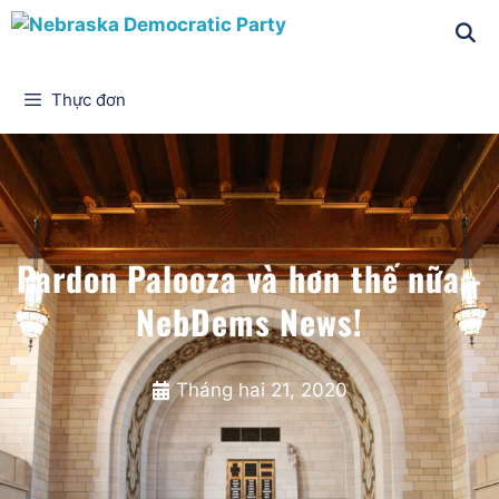
Thực đơn
Pardon Palooza và hơn thế nữa -
NebDems News!
Tháng hai 21, 2020