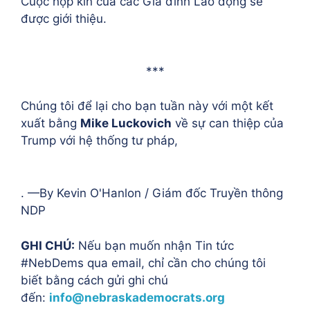
Cuộc họp kín của các Gia đình Lao động sẽ
được giới thiệu.
***
Chúng tôi để lại cho bạn tuần này với một kết
xuất bằng
Mike Luckovich
về sự can thiệp của
Trump với hệ thống tư pháp,
. —By Kevin O'Hanlon / Giám đốc Truyền thông
NDP
GHI CHÚ:
Nếu bạn muốn nhận Tin tức
#NebDems qua email, chỉ cần cho chúng tôi
biết bằng cách gửi ghi chú
đến:
info@nebraskademocrats.org