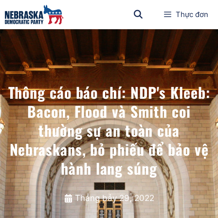
Thực đơn
Thông cáo báo chí: NDP's Kleeb:
Bacon, Flood và Smith coi
thường sự an toàn của
Nebraskans, bỏ phiếu để bảo vệ
hành lang súng
Tháng bảy 29, 2022