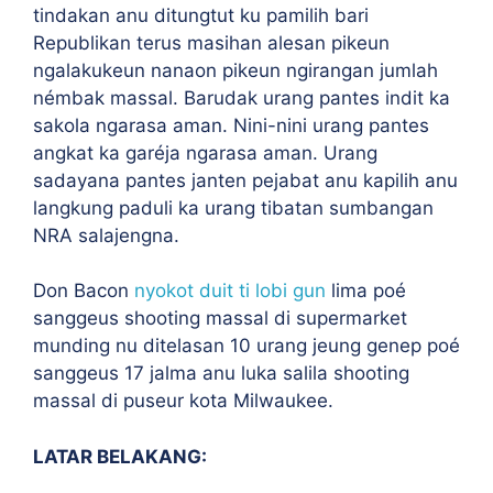
tindakan anu ditungtut ku pamilih bari
Republikan terus masihan alesan pikeun
ngalakukeun nanaon pikeun ngirangan jumlah
némbak massal. Barudak urang pantes indit ka
sakola ngarasa aman. Nini-nini urang pantes
angkat ka garéja ngarasa aman. Urang
sadayana pantes janten pejabat anu kapilih anu
langkung paduli ka urang tibatan sumbangan
NRA salajengna.
Don Bacon
nyokot duit ti lobi gun
lima poé
sanggeus shooting massal di supermarket
munding nu ditelasan 10 urang jeung genep poé
sanggeus 17 jalma anu luka salila shooting
massal di puseur kota Milwaukee.
LATAR BELAKANG: