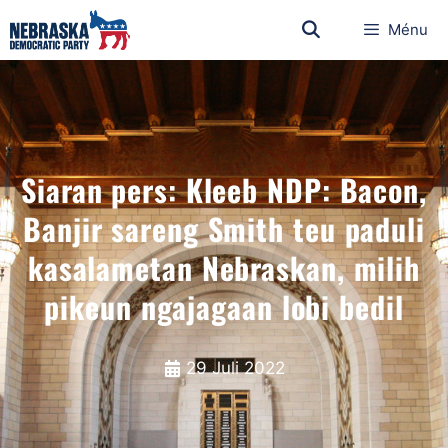
Ménu
Siaran pers: Kleeb NDP: Bacon,
Banjir sareng Smith teu paduli
kasalametan Nebraskan, milih
pikeun ngajagaan lobi bedil
29 Juli 2022