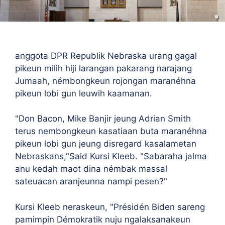
anggota DPR Republik Nebraska urang gagal
pikeun milih hiji larangan pakarang narajang
Jumaah, némbongkeun rojongan maranéhna
pikeun lobi gun leuwih kaamanan.
"Don Bacon, Mike Banjir jeung Adrian Smith
terus nembongkeun kasatiaan buta maranéhna
pikeun lobi gun jeung disregard kasalametan
Nebraskans,"Said Kursi Kleeb. "Sabaraha jalma
anu kedah maot dina némbak massal
sateuacan aranjeunna nampi pesen?"
Kursi Kleeb neraskeun, "Présidén Biden sareng
pamimpin Démokratik nuju ngalaksanakeun