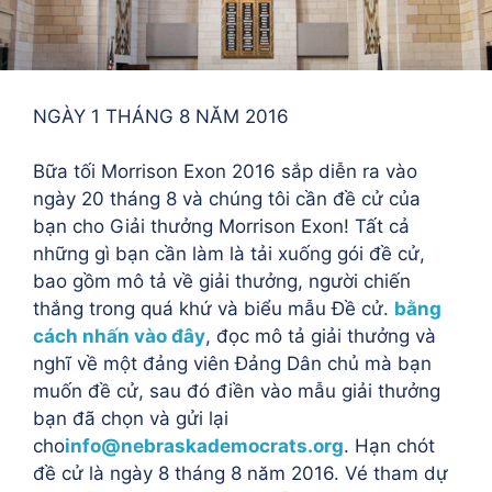
NGÀY 1 THÁNG 8 NĂM 2016
Bữa tối Morrison Exon 2016 sắp diễn ra vào
ngày 20 tháng 8 và chúng tôi cần đề cử của
bạn cho Giải thưởng Morrison Exon! Tất cả
những gì bạn cần làm là tải xuống gói đề cử,
bao gồm mô tả về giải thưởng, người chiến
thắng trong quá khứ và biểu mẫu Đề cử.
bằng
cách nhấn vào đây
, đọc mô tả giải thưởng và
nghĩ về một đảng viên Đảng Dân chủ mà bạn
muốn đề cử, sau đó điền vào mẫu giải thưởng
bạn đã chọn và gửi lại
cho
info@nebraskademocrats.org
. Hạn chót
đề cử là ngày 8 tháng 8 năm 2016. Vé tham dự