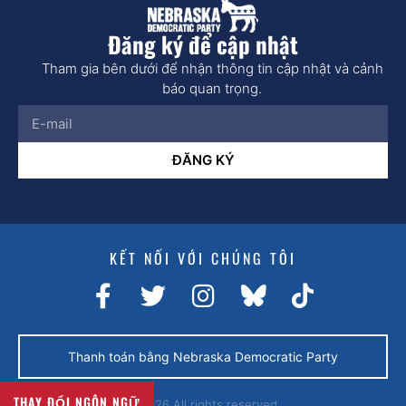
Đăng ký để cập nhật
Tham gia bên dưới để nhận thông tin cập nhật và cảnh
báo quan trọng.
ĐĂNG KÝ
KẾT NỐI VỚI CHÚNG TÔI
Thanh toán bằng Nebraska Democratic Party
THAY ĐỔI NGÔN NGỮ
© 2026 All rights reserved.