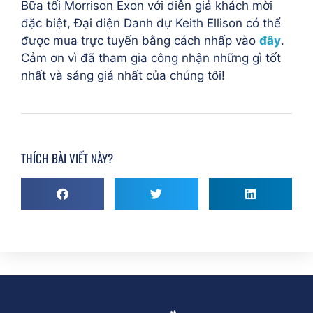
Bữa tối Morrison Exon với diễn giả khách mời
đặc biệt, Đại diện Danh dự Keith Ellison có thể
được mua trực tuyến bằng cách nhấp vào
đây
.
Cảm ơn vì đã tham gia công nhận những gì tốt
nhất và sáng giá nhất của chúng tôi!
THÍCH BÀI VIẾT NÀY?