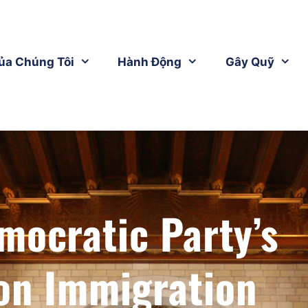
ủa Chúng Tôi
Hành Động
Gây Quỹ
mocratic Party’s
on Immigration