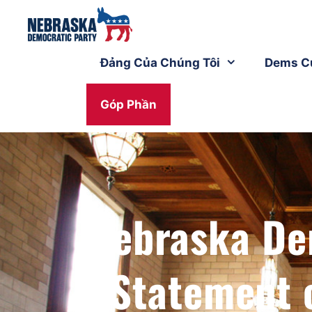
Đảng Của Chúng Tôi
Dems C
Góp Phần
Nebraska De
Statement 