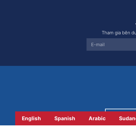
Tham gia bên dư
Thanh 
English
Spanish
Arabic
Sudan