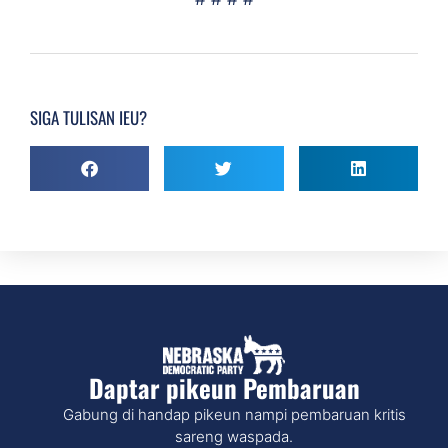
SIGA TULISAN IEU?
Daptar pikeun Pembaruan
Gabung di handap pikeun nampi pembaruan kritis
sareng waspada.