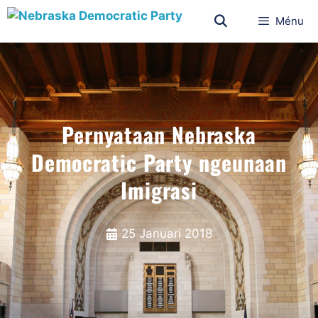
Ménu
Pernyataan Nebraska
Democratic Party ngeunaan
Imigrasi
25 Januari 2018