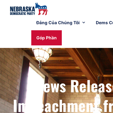
Đảng Của Chúng Tôi
Dems C
Góp Phần
News Releas
Impeachment fr