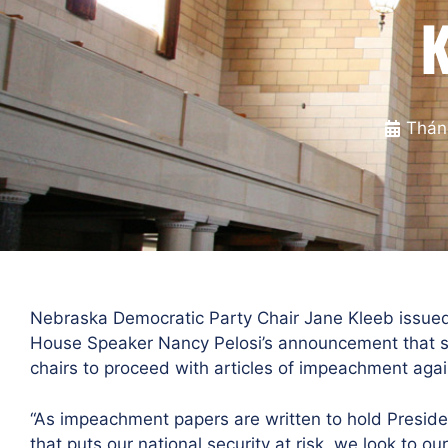
K
Thán
Nebraska Democratic Party Chair Jane Kleeb issued
House Speaker Nancy Pelosi’s announcement that s
chairs to proceed with articles of impeachment aga
“As impeachment papers are written to hold Preside
that puts our national security at risk, we look to 