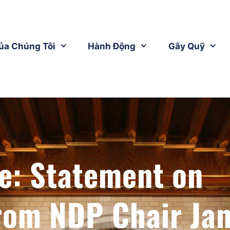
ủa Chúng Tôi
Hành Động
Gây Quỹ
e: Statement on
om NDP Chair Ja