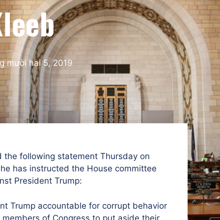
leeb
g mười hai 5, 2019
 the following statement Thursday on
he has instructed the House committee
inst President Trump:
nt Trump accountable for corrupt behavior
our members of Congress to put aside their