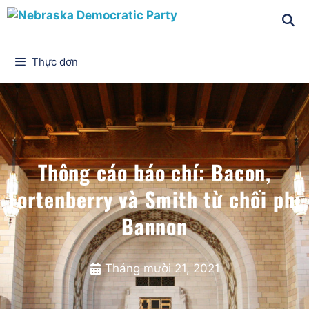
Thực đơn
Thông cáo báo chí: Bacon,
Fortenberry và Smith từ chối phí
Bannon
Tháng mười 21, 2021