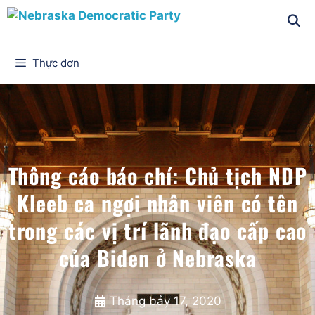
Thực đơn
Thông cáo báo chí: Chủ tịch NDP
Kleeb ca ngợi nhân viên có tên
trong các vị trí lãnh đạo cấp cao
của Biden ở Nebraska
Tháng bảy 17, 2020