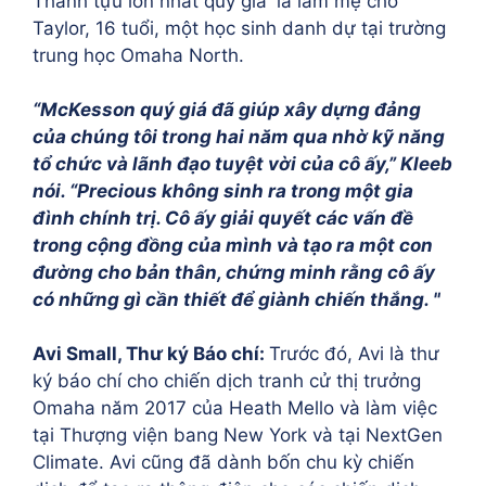
Thành tựu lớn nhất quý giá 'là làm mẹ cho
Taylor, 16 tuổi, một học sinh danh dự tại trường
trung học Omaha North.
“McKesson quý giá đã giúp xây dựng đảng
của chúng tôi trong hai năm qua nhờ kỹ năng
tổ chức và lãnh đạo tuyệt vời của cô ấy,” Kleeb
nói. “Precious không sinh ra trong một gia
đình chính trị. Cô ấy giải quyết các vấn đề
trong cộng đồng của mình và tạo ra một con
đường cho bản thân, chứng minh rằng cô ấy
có những gì cần thiết để giành chiến thắng. "
Avi Small, Thư ký Báo chí:
Trước đó, Avi là thư
ký báo chí cho chiến dịch tranh cử thị trưởng
Omaha năm 2017 của Heath Mello và làm việc
tại Thượng viện bang New York và tại NextGen
Climate. Avi cũng đã dành bốn chu kỳ chiến