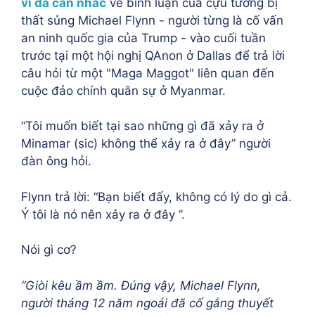
vì đã cân nhắc
về bình luận của cựu tướng bị
thất sủng Michael Flynn - người từng là cố vấn
an ninh quốc gia của Trump - vào cuối tuần
trước tại một hội nghị QAnon ở Dallas để trả lời
câu hỏi từ một "Maga Maggot" liên quan đến
cuộc đảo chính quân sự ở Myanmar.
“Tôi muốn biết tại sao những gì đã xảy ra ở
Minamar (sic) không thể xảy ra ở đây” người
đàn ông hỏi.
Flynn trả lời: “Bạn biết đấy, không có lý do gì cả.
Ý tôi là nó nên xảy ra ở đây ”.
Nói gì cơ?
“Giòi kêu ầm ầm. Đúng vậy, Michael Flynn,
người tháng 12 năm ngoái đã cố gắng thuyết