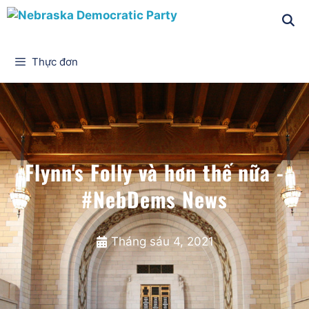
Thực đơn
Flynn's Folly và hơn thế nữa -
#NebDems News
Tháng sáu 4, 2021