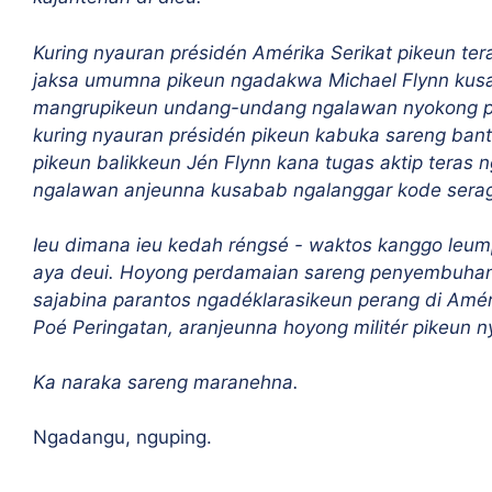
Kuring nyauran présidén Amérika Serikat pikeun t
jaksa umumna pikeun ngadakwa Michael Flynn kusa
mangrupikeun undang-undang ngalawan nyokong pa
kuring nyauran présidén pikeun kabuka sareng ban
pikeun balikkeun Jén Flynn kana tugas aktip teras n
ngalawan anjeunna kusabab ngalanggar kode seraga
Ieu dimana ieu kedah réngsé - waktos kanggo leum
aya deui. Hoyong perdamaian sareng penyembuhan 
sajabina parantos ngadéklarasikeun perang di Amér
Poé Peringatan, aranjeunna hoyong militér pikeun
Ka naraka sareng maranehna.
Ngadangu, nguping.