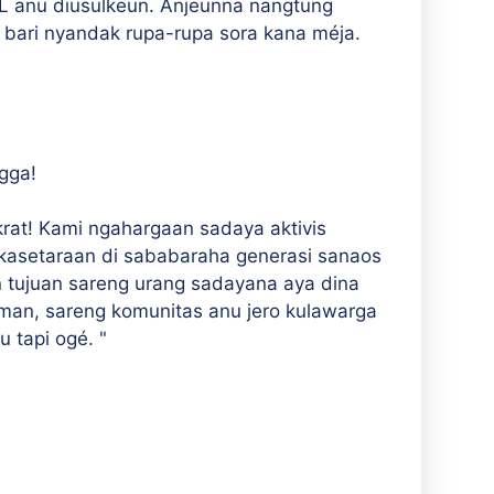
L anu diusulkeun. Anjeunna nangtung
 bari nyandak rupa-rupa sora kana méja.
gga!
rat! Kami ngahargaan sadaya aktivis
kasetaraan di sababaraha generasi sanaos
n tujuan sareng urang sadayana aya dina
man, sareng komunitas anu jero kulawarga
 tapi ogé. "