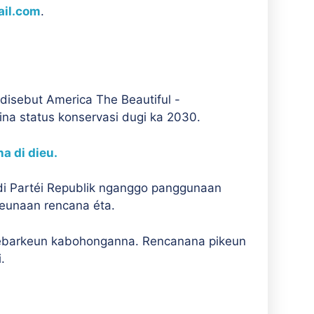
il.com
.
sebut America The Beautiful -
na status konservasi dugi ka 2030.
a di dieu.
 di Partéi Republik nganggo panggunaan
geunaan rencana éta.
yebarkeun kabohonganna. Rencanana pikeun
.