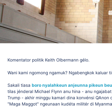
Komentator politik Keith Olbermann gélo.
Wani kami ngomong ngamuk? Ngabengkok kaluar ti
Sakali tiasa
boro nyalahkeun anjeunna pikeun be
tilas jénderal Michael Flynn anu hina - anu ngajab
Trump - akhir minggu kamari dina konvénsi QAnon di
"Maga Maggot" ngeunaan kudéta militér di Myanma