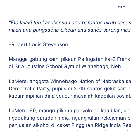
***
"Éta lalaki téh kasuksésan anu parantos hirup saé, s
milari anu pangsaéna pikeun anu sanés sareng mas
–Robert Louis Stevenson
Mangga gabung kami pikeun Peringatan ka-2 Frank 
di St Augustine School Gym di Winnebago, Neb.
LaMere, anggota Winnebago Nation of Nebraska s
Democratic Party, pupus di 2019 saatos gelut sare
kapamimpinan dina seueur masalah kaadilan sosial
LaMere, 69, mangrupikeun panyokong kaadilan, an
ngadukung barudak India, ngungkulan kekejeman pu
penjualan alkohol di caket Pinggiran Ridge India 