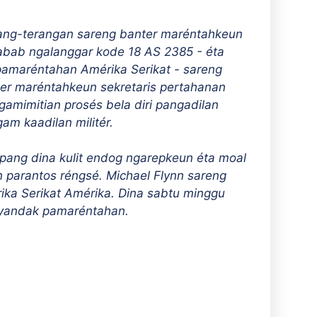
erang-terangan sareng banter maréntahkeun
bab ngalanggar kode 18 AS 2385 - éta
maréntahan Amérika Serikat - sareng
ter maréntahkeun sekretaris pertahanan
gamimitian prosés bela diri pangadilan
m kaadilan militér.
pang dina kulit endog ngarepkeun éta moal
parantos réngsé. Michael Flynn sareng
ika Serikat Amérika. Dina sabtu minggu
 nyandak pamaréntahan.