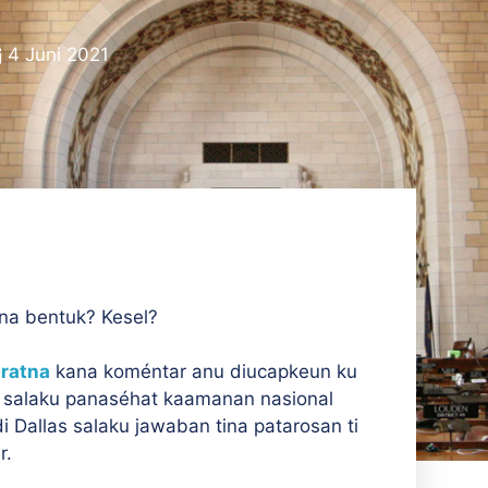
4 Juni 2021
na bentuk? Kesel?
uratna
kana koméntar anu diucapkeun ku
at salaku panaséhat kaamanan nasional
 Dallas salaku jawaban tina patarosan ti
r.