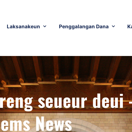
Laksanakeun
Penggalangan Dana
K
areng seueur deui 
ems News