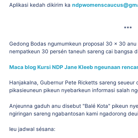
Aplikasi kedah dikirim ka
ndpwomenscaucus@gma
***
Gedong Bodas ngumumkeun proposal 30 × 30 anu di
nempatkeun 30 persén taneuh sareng cai bangsa di
Maca blog Kursi NDP Jane Kleeb ngeunaan rencan
Hanjakalna, Gubernur Pete Ricketts sareng seueur
pikasieuneun pikeun nyebarkeun informasi salah n
Anjeunna gaduh anu disebut "Balé Kota" pikeun n
ngiringan sareng ngabantosan kami ngadorong deui
Ieu jadwal sésana: