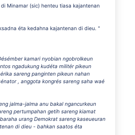
di Minamar (sic) henteu tiasa kajantenan
ksadna éta kedahna kajantenan di dieu. "
u Désémber kamari nyobian ngobrolkeun
ntos ngadukung kudéta militér pikeun
érika sareng panginten pikeun nahan
 sénator , anggota kongrés sareng saha waé
reng jalma-jalma anu bakal ngancurkeun
areng pertumpahan getih sareng kiamat
abaraha urang Demokrat sareng kaseueuran
tenan di dieu - bahkan saatos éta