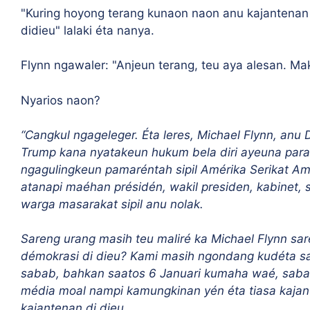
"Kuring hoyong terang kunaon naon anu kajantenan 
didieu" lalaki éta nanya.
Flynn ngawaler: "Anjeun terang, teu aya alesan. Ma
Nyarios naon?
“Cangkul ngageleger. Éta leres, Michael Flynn, an
Trump kana nyatakeun hukum bela diri ayeuna para
ngagulingkeun pamaréntah sipil Amérika Serikat Am
atanapi maéhan présidén, wakil presiden, kabinet,
warga masarakat sipil anu nolak.
Sareng urang masih teu maliré ka Michael Flynn sa
démokrasi di dieu? Kami masih ngondang kudéta s
sabab, bahkan saatos 6 Januari kumaha waé, sab
média moal nampi kamungkinan yén éta tiasa kajan
kajantenan di dieu.