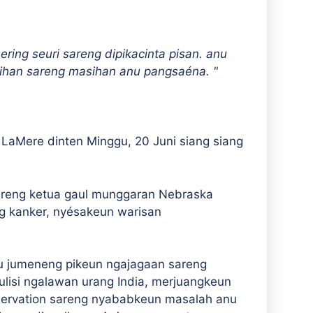
ering seuri sareng dipikacinta pisan. anu
ihan sareng masihan anu pangsaéna. "
LaMere dinten Minggu, 20 Juni siang siang
areng ketua gaul munggaran Nebraska
ng kanker, nyésakeun warisan
.
u jumeneng pikeun ngajagaan sareng
lisi ngalawan urang India, merjuangkeun
Reservation sareng nyababkeun masalah anu