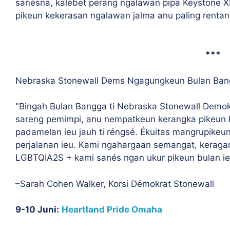
sanésna, kalebet perang ngalawan pipa Keystone X
pikeun kekerasan ngalawan jalma anu paling rentan
***
Nebraska Stonewall Dems Ngagungkeun Bulan Ban
"Bingah Bulan Bangga ti Nebraska Stonewall Demok
sareng pemimpi, anu nempatkeun kerangka pikeun 
padamelan ieu jauh ti réngsé. Ékuitas mangrupikeu
perjalanan ieu. Kami ngahargaan semangat, keraga
LGBTQIA2S + kami sanés ngan ukur pikeun bulan ieu
–Sarah Cohen Walker, Korsi Démokrat Stonewall
9-10 Juni:
Heartland Pride Omaha