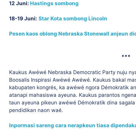
12 Juni:
Hastings sombong
18-19 Juni:
Star Kota sombong Lincoln
Pesen kaos oblong Nebraska Stonewall anjeun di
***
Kaukus Awéwé Nebraska Democratic Party nuju nyan
Boosalis Inspirasi Awéwé Awéwé. Kaukus bakal masih
kabupaten kongrés, ka awéwé ngora Démokratik anu
atanapi mahasiswa ayeuna. Kaukus parantos ngena
taun ayeuna pikeun awéwé Démokratik dina sagala 
pendidikan naon waé.
Inpormasi sareng cara nerapkeun tiasa dipendaka