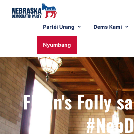
Partéi Urang
Dems Kami
Nyumbang
Flynn's Folly s
#NebD