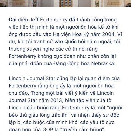
Đại diện Jeff Fortenberry đã thành công trong
việc tiếp thị mình là một người ôn hòa kể từ khi
ông được bầu vào Hạ viện Hoa Kỳ năm 2004. Ví
dụ, khi tôi tranh cử vào Quốc hội năm ngoái, tôi
thường xuyên nghe các cử tri nói rằng
Fortenberry không cực đoan như phần còn lại
của phái đoàn của Đảng Cộng hòa Nebraska.
Lincoln Journal Star cũng lặp lại quan điểm của
Fortenberry rằng ông ấy là một người ôn hòa
chu đáo. Trong một bài viết ý kiến về Lincoln
Journal Star năm 2013, biên tập viên của tờ
Lincoln cáo buộc rằng Fortenberry là một "người
bảo thủ giàu lòng trắc ẩn" và nhận thấy sự độc
lập bị cáo buộc của mình khỏi các yếu tố cực
đoan hơn của GOP là "truyền cảm hứng".