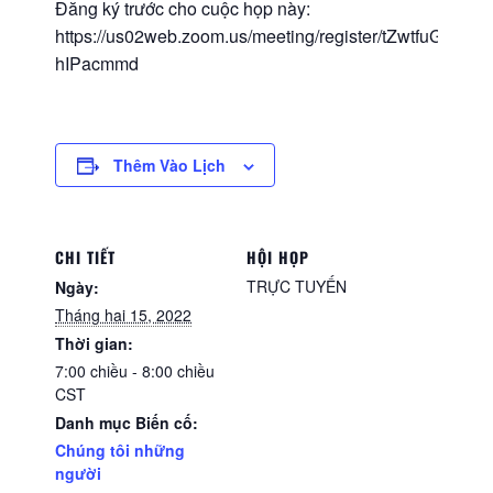
Đăng ký trước cho cuộc họp này:
https://us02web.zoom.us/meeting/register/tZwtfuGg
hIPacmmd
Thêm Vào Lịch
CHI TIẾT
HỘI HỌP
TRỰC TUYẾN
Ngày:
Tháng hai 15, 2022
Thời gian:
7:00 chiều - 8:00 chiều
CST
Danh mục Biến cố:
Chúng tôi những
người