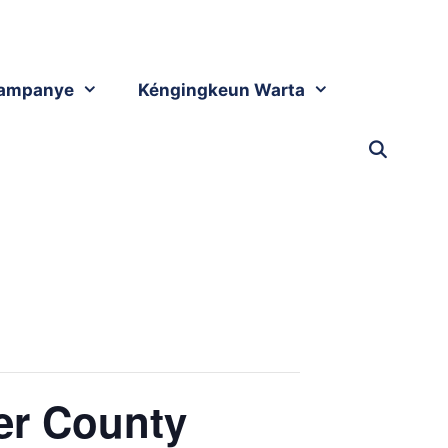
ampanye
Kéngingkeun Warta
er County