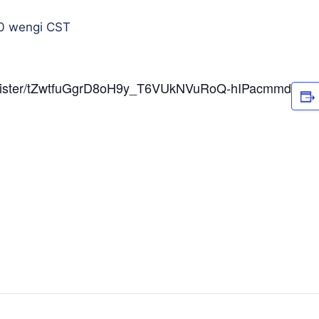
0 wengi
CST
register/tZwtfuGgrD8oH9y_T6VUkNVuRoQ-hIPacmmd