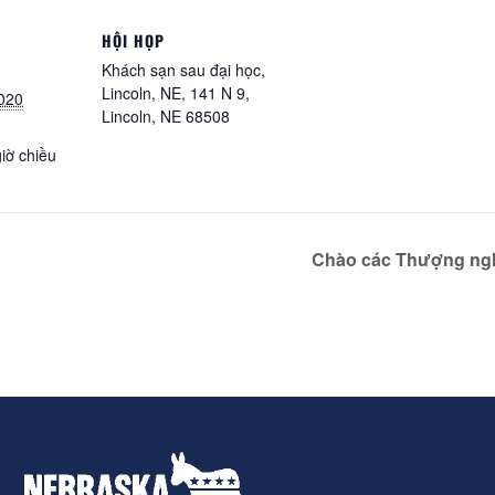
HỘI HỌP
Khách sạn sau đại học,
Lincoln, NE, 141 N 9,
020
Lincoln, NE 68508
giờ chiều
Chào các Thượng nghị