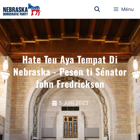
Ménu
Hate Teu Aya Tempat Di
Nebraska - Pesen ti Sénator
John Fredrickson
5 Juni 2023