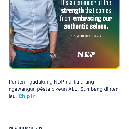
Punten ngadukung NDP nalika urang
ngawangun pésta pikeun ALL. Sumbang dinten
ieu.
Chip In
SIGA TULISAN IEU?