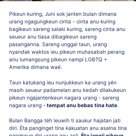
Pikeun kuring, Juni sok janten bulan dimana
urang ngagungkeun cinta - cinta anu kuring
bagikeun sareng salaki kuring, sareng cinta anu
seueur anu tiasa dibagikeun sareng
pasanganna. Sareng unggal taun, urang
nyandak waktos ieu pikeun muhasabah perang
anu lumangsung pikeun nampi LGBTQ +
Amerika dimana waé.
Taun katukang ieu nunjukkeun ka urang yén
masih seueur padamelan anu kedah dilakukeun
pikeun ngajantenkeun nagara urang - sareng
nagara urang -
tempat anu bebas tina hate
.
Bulan Bangga téh leuwih ti saukur hajatan jati
diri. Éta panginget tina kakuatan anu asalna tina
nangkeup diri urang anu asli.
Éta jangji pikeun