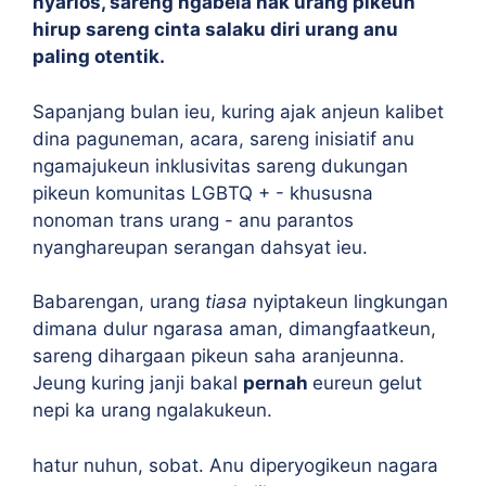
nyarios, sareng ngabela hak urang pikeun
hirup sareng cinta salaku diri urang anu
paling otentik.
Sapanjang bulan ieu, kuring ajak anjeun kalibet
dina paguneman, acara, sareng inisiatif anu
ngamajukeun inklusivitas sareng dukungan
pikeun komunitas LGBTQ + - khususna
nonoman trans urang - anu parantos
nyanghareupan serangan dahsyat ieu.
Babarengan, urang
tiasa
nyiptakeun lingkungan
dimana dulur ngarasa aman, dimangfaatkeun,
sareng dihargaan pikeun saha aranjeunna.
Jeung kuring janji bakal
pernah
eureun gelut
nepi ka urang ngalakukeun.
hatur nuhun, sobat. Anu diperyogikeun nagara