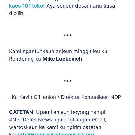
kaos 101 toko!
Aya seueur desain anu tiasa
dipilih.
***
Kami ngantunkeun anjeun minggu ieu ku
Rendering ku
Mike Luckovich
.
***
–Ku Kevin O'Hanlon / Diréktur Komunikasi NDP
CATETAN:
Upami anjeun hoyong nampi
#NebDems News ngalangkungan email,
wartoskeun ka kami ku ngirim catetan
ka:
info@nebraskademocrats.org