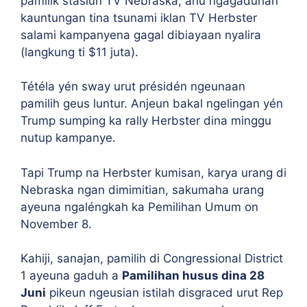
pamilik stasiun TV Nebraska, anu ngagaduhan
kauntungan tina tsunami iklan TV Herbster
salami kampanyena gagal dibiayaan nyalira
(langkung ti $11 juta).
Tétéla yén sway urut présidén ngeunaan
pamilih geus luntur. Anjeun bakal ngelingan yén
Trump sumping ka rally Herbster dina minggu
nutup kampanye.
Tapi Trump na Herbster kumisan, karya urang di
Nebraska ngan dimimitian, sakumaha urang
ayeuna ngaléngkah ka Pemilihan Umum on
November 8.
Kahiji, sanajan, pamilih di Congressional District
1 ayeuna gaduh a
Pamilihan husus dina 28
Juni
pikeun ngeusian istilah disgraced urut Rep