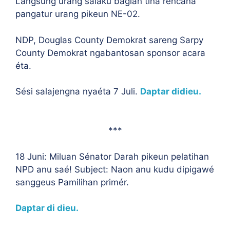
Langsung urang salaku bagian tina rencana
pangatur urang pikeun NE-02.
NDP, Douglas County Demokrat sareng Sarpy
County Demokrat ngabantosan sponsor acara
éta.
Sési salajengna nyaéta 7 Juli.
Daptar didieu.
***
18 Juni: Miluan Sénator Darah pikeun pelatihan
NPD anu saé! Subject: Naon anu kudu dipigawé
sanggeus Pamilihan primér.
Daptar di dieu.