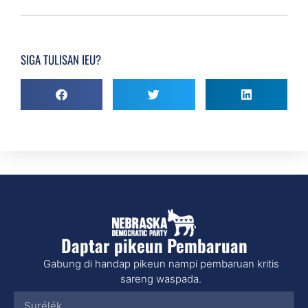
SIGA TULISAN IEU?
Daptar pikeun Pembaruan
Gabung di handap pikeun nampi pembaruan kritis
sareng waspada.