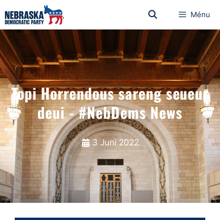
Ménu
Topi Horrendous sareng seueur
deui - #NebDems News
3 Juni 2022