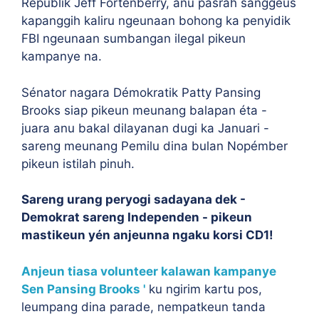
Republik Jeff Fortenberry, anu pasrah sanggeus
kapanggih kaliru ngeunaan bohong ka penyidik
FBI ngeunaan sumbangan ilegal pikeun
kampanye na.
Sénator nagara Démokratik Patty Pansing
Brooks siap pikeun meunang balapan éta -
juara anu bakal dilayanan dugi ka Januari -
sareng meunang Pemilu dina bulan Nopémber
pikeun istilah pinuh.
Sareng urang peryogi sadayana dek -
Demokrat sareng Independen - pikeun
mastikeun yén anjeunna ngaku korsi CD1!
Anjeun tiasa volunteer kalawan kampanye
Sen Pansing Brooks '
ku ngirim kartu pos,
leumpang dina parade, nempatkeun tanda