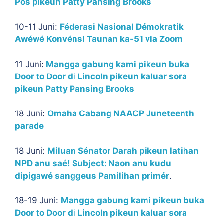
Pos pikeun Patty Pansing Brooks
10-11 Juni:
Féderasi Nasional Démokratik
Awéwé Konvénsi Taunan ka-51 via Zoom
11 Juni:
Mangga gabung kami pikeun buka
Door to Door di Lincoln pikeun kaluar sora
pikeun Patty Pansing Brooks
18 Juni:
Omaha Cabang NAACP Juneteenth
parade
18 Juni:
Miluan Sénator Darah pikeun latihan
NPD anu saé! Subject: Naon anu kudu
dipigawé sanggeus Pamilihan primér
.
18-19 Juni:
Mangga gabung kami pikeun buka
Door to Door di Lincoln pikeun kaluar sora