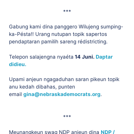
***
Gabung kami dina panggero Wilujeng sumping-
ka-Pésta!! Urang nutupan topik sapertos
pendaptaran pamilih sareng rédistricting.
Telepon salajengna nyaéta
14 Juni.
Daptar
didieu.
Upami anjeun ngagaduhan saran pikeun topik
anu kedah dibahas, punten
email
gina@nebraskademocrats.org
.
***
Meunangkeun swag NDP anjeun dina
NDP /