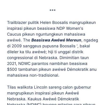
***
Trailblazer pulitik Helen Boosalis mangrupikeun
inspirasi pikeun beasiswa NDP Women's
Caucus pikeun nguntungkeun mahasiswa
awéwé. The
Beasiswa Awéwé Mereun
, ngadeg
di 2009 sanggeus pupusna Boosalis ', bakal
dileler ka tilu awéwé; hiji ti unggal distrik
congressional di Nebraska. Dimimitian taun
2021, NDWC parantos nambihan beasiswa
$500 tambahan pikeun awéwé Démokratik anu
mahasiswa non-tradisional.
Tilas walikota Lincoln sareng calon gubernur
mangrupikeun inspirasi pikeun Awéwé
Nebraska. Kaukus Awéwé Démokratik
Nebraska (NDWC) hoyong milarian cara pikeun