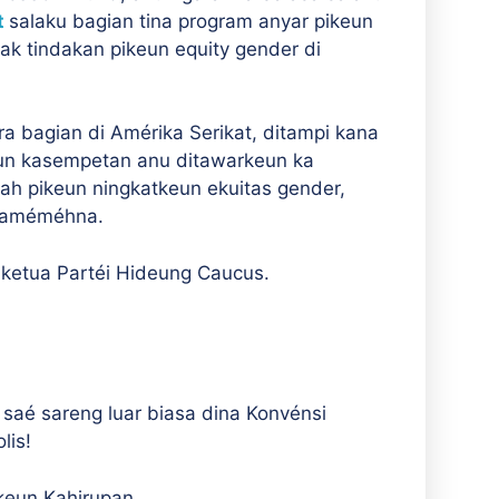
t
salaku bagian tina program anyar pikeun
k tindakan pikeun equity gender di
a bagian di Amérika Serikat, ditampi kana
un kasempetan anu ditawarkeun ka
ah pikeun ningkatkeun ekuitas gender,
 saméméhna.
 ketua Partéi Hideung Caucus.
é sareng luar biasa dina Konvénsi
lis!
eun Kahirupan.