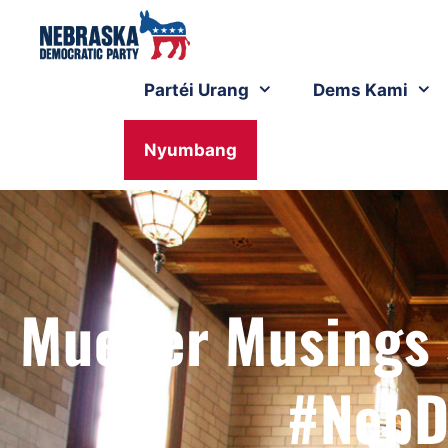
Partéi Urang
Dems Kami
Nyumbang
Mueller Musings 
#NebD