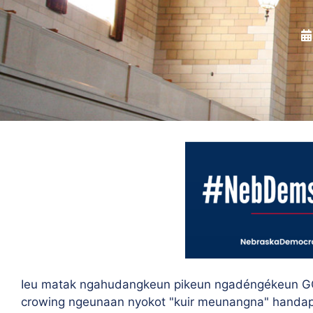
Ieu matak ngahudangkeun pikeun ngadéngékeun GO
crowing ngeunaan nyokot "kuir meunangna" handap