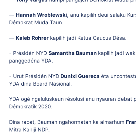
—
Hannah Wroblewski,
anu kapilih deui salaku K
Démokrat Muda Taun.
—
Kaleb Rohrer
kapilih jadi Ketua Caucus Désa.
- Présidén NYD
Samantha Bauman
kapilih jadi w
panggedéna YDA.
- Urut Présidén NYD
Dunixi Guereca
éta uncontest
YDA dina Board Nasional.
YDA ogé ngaluluskeun résolusi anu nyauran debat p
Démokratik 2020.
Dina rapat, Bauman ngahormatan ka almarhum
Fra
Mitra Kahiji NDP.