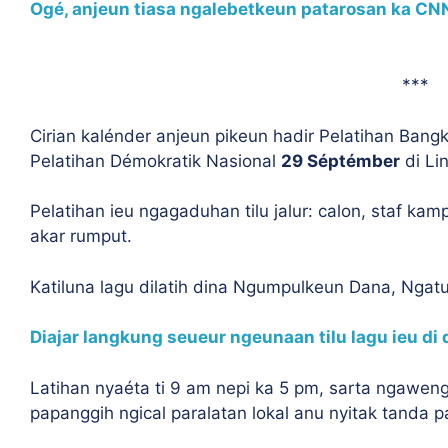
Ogé, anjeun tiasa ngalebetkeun patarosan ka CN
***
Cirian kalénder anjeun pikeun hadir Pelatihan Bang
Pelatihan Démokratik Nasional
29 Séptémber
di Li
Pelatihan ieu ngagaduhan tilu jalur: calon, staf kam
akar rumput.
Katiluna lagu dilatih dina Ngumpulkeun Dana, Ngatu
Diajar langkung seueur ngeunaan tilu lagu ieu di 
Latihan nyaéta ti 9 am nepi ka 5 pm, sarta ngawen
papanggih ngical paralatan lokal anu nyitak tanda p