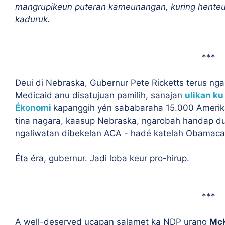
mangrupikeun puteran kameunangan, kuring henteu
kaduruk.
***
Deui di Nebraska, Gubernur Pete Ricketts terus n
Medicaid anu disatujuan pamilih, sanajan
ulikan ku
Ékonomi
kapanggih yén sababaraha 15.000 Amerika
tina nagara, kaasup Nebraska, ngarobah handap dui
ngaliwatan dibekelan ACA - hadé katelah Obamaca
Éta éra, gubernur. Jadi loba keur pro-hirup.
***
A well-deserved ucapan salamet ka NDP urang
McK