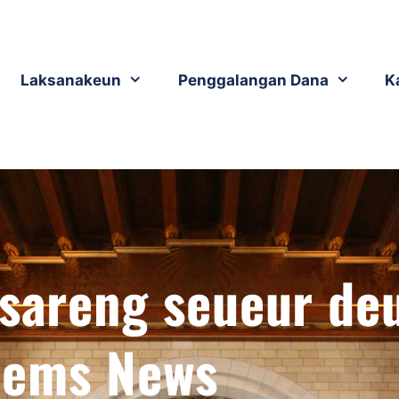
Laksanakeun
Penggalangan Dana
K
sareng seueur deu
ems News