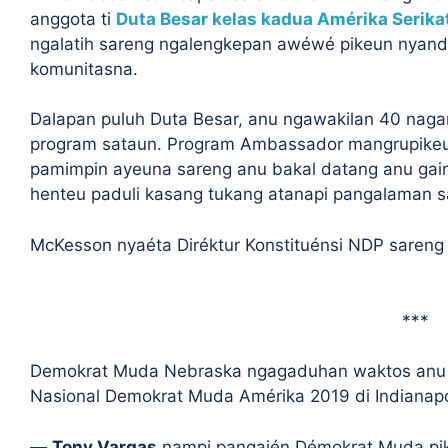
anggota ti
Duta Besar kelas kadua Amérika Serika
ngalatih sareng ngalengkepan awéwé pikeun nyanda
komunitasna.
Dalapan puluh Duta Besar, anu ngawakilan 40 nagar
program sataun. Program Ambassador mangrupike
pamimpin ayeuna sareng anu bakal datang anu gair
henteu paduli kasang tukang atanapi pangalaman
McKesson nyaéta Diréktur Konstituénsi NDP sareng
***
Demokrat Muda Nebraska ngagaduhan waktos anu sa
Nasional Demokrat Muda Amérika 2019 di Indianapo
—
Tony Vargas
nampi pangajén Démokrat Muda pik