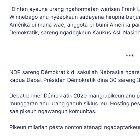
"Dinten ayeuna urang ngahormatan warisan Frank LaM
Winnebago anu nyéépkeun sadayana hirupna berjuan
Amérika di mana waé, anggota pribumi Amérika pa
Démokratik, sareng ngadegkeun Kaukus Asli Nasiona
***
NDP sareng Démokratik di sakuliah Nebraska ngar
kadua Debat Présidén Démokratik dina 30 sareng 31 
Debat primér Démokratik 2020 mangrupikeun anu 
munggaran anu urang gaduh siklus ieu. Hosting pé
saé pikeun ngawangun komunitas.
Pikeun milarian pésta nonton atanapi ngadaptarkeun