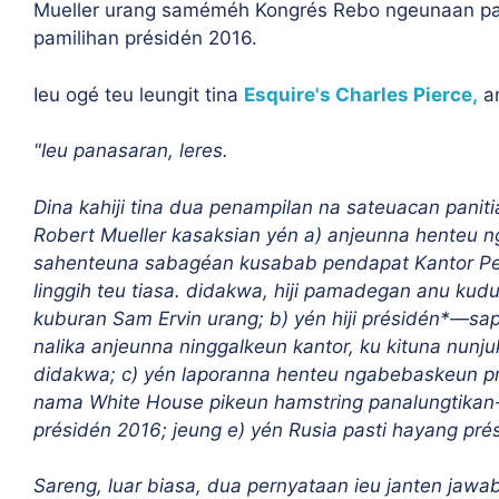
Mueller urang saméméh Kongrés Rebo ngeunaan pa
pamilihan présidén 2016.
Ieu ogé teu leungit tina
Esquire's Charles Pierce,
an
"Ieu panasaran, leres.
Dina kahiji tina dua penampilan na sateuacan panit
Robert Mueller kasaksian yén a) anjeunna henteu 
sahenteuna sabagéan kusabab pendapat Kantor Pe
linggih teu tiasa. didakwa, hiji pamadegan anu ku
kuburan Sam Ervin urang; b) yén hiji présidén*—sa
nalika anjeunna ninggalkeun kantor, ku kituna nunju
didakwa; c) yén laporanna henteu ngabebaskeun pr
nama White House pikeun hamstring panalungtika
présidén 2016; jeung e) yén Rusia pasti hayang prés
Sareng, luar biasa, dua pernyataan ieu janten jawa