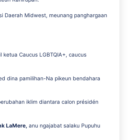
ursi Daerah Midwest, meunang panghargaan
akil ketua Caucus LGBTQIA+, caucus
ed dina pamilihan-Na pikeun bendahara
erubahan iklim diantara calon présidén
nk LaMere,
anu ngajabat salaku Pupuhu