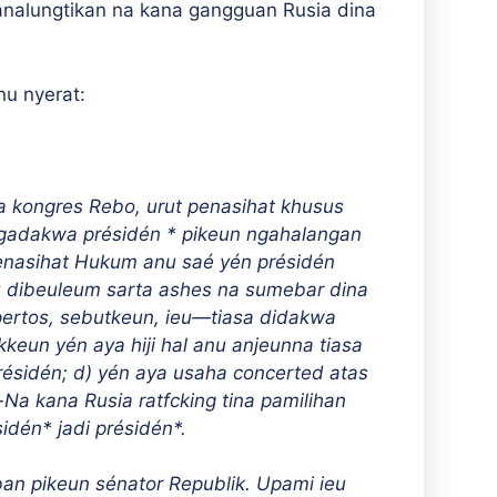
nalungtikan na kana gangguan Rusia dina
u nyerat:
ia kongres Rebo, urut penasihat khusus
ngadakwa présidén * pikeun ngahalangan
nasihat Hukum anu saé yén présidén
du dibeuleum sarta ashes na sumebar dina
pertos, sebutkeun, ieu—tiasa didakwa
kkeun yén aya hiji hal anu anjeunna tiasa
ésidén; d) yén aya usaha concerted atas
n-Na kana Rusia
ratfcking
tina pamilihan
idén* jadi présidén*.
ban pikeun sénator Republik. Upami ieu