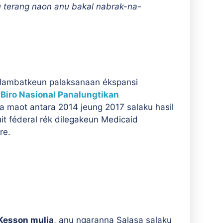
 terang naon anu bakal nabrak-na-
galambatkeun palaksanaan ékspansi
 Biro Nasional Panalungtikan
 maot antara 2014 jeung 2017 salaku hasil
t féderal rék dilegakeun Medicaid
re.
esson mulia
, anu ngaranna Salasa salaku