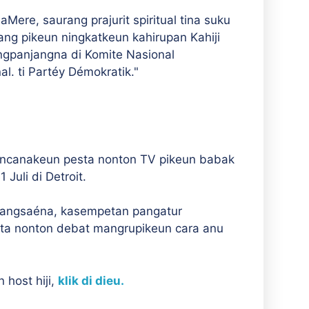
ere, saurang prajurit spiritual tina suku
g pikeun ningkatkeun kahirupan Kahiji
ngpanjangna di Komite Nasional
l. ti Partéy Démokratik."
encanakeun pesta nonton TV pikeun babak
Juli di Detroit.
pangsaéna, kasempetan pangatur
sta nonton debat mangrupikeun cara anu
 host hiji,
klik di dieu.