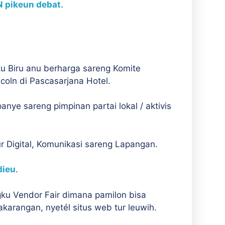
N pikeun debat.
ku Biru anu berharga sareng Komite
ncoln di Pascasarjana Hotel.
panye sareng pimpinan partai lokal / aktivis
r Digital, Komunikasi sareng Lapangan.
dieu
.
gku Vendor Fair dimana pamilon bisa
akarangan, nyetél situs web tur leuwih.