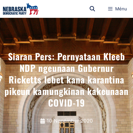
Ménu
Siaran Pers: Pernyataan Kleeb
NDP ngeunaan Gubernur
Ricketts lebet kana karantina
pikeun kamungkinan kakeunaan
COVID-19
10 Nopémber 2020