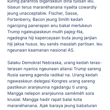
kuring parantos digariskeun dina tulisan ieu.
tiiseun terus maranéhanana nyaéta cowardly
jeung unacceptable. Fischer, Sasse,
Fortenberry, Bacon jeung Smith kedah
ngarojong panerapan anu bakal merlukeun
Trump ngaleupaskeun mulih pajeg-Na,
ngadegna hiji kapercayaan buta jeung janjian
hiji jaksa husus. Ieu sanés masalah partisan. Ieu
ngeunaan kaamanan nasional AS.
Salaku Demokrat Nebraska, urang kedah teras-
terasan nyarios ngeunaan aliansi Trump sareng
Rusia sareng agenda radikal na. Urang kedah
ngawaskeun delegasi Kongres urang sareng
pastikeun aranjeunna ngadangu ti urang.
Mangga nelepon aranjeunna saméméh sora
krusial. Mangga hadir rapat balai kota
maranéhanana. Ajak baraya jeung babaturan