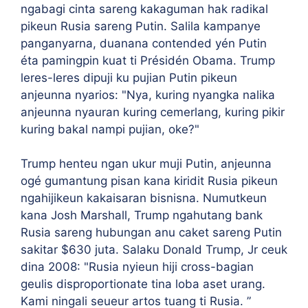
ngabagi cinta sareng kakaguman hak radikal
pikeun Rusia sareng Putin. Salila kampanye
panganyarna, duanana contended yén Putin
éta pamingpin kuat ti Présidén Obama. Trump
leres-leres dipuji ku pujian Putin pikeun
anjeunna nyarios: "Nya, kuring nyangka nalika
anjeunna nyauran kuring cemerlang, kuring pikir
kuring bakal nampi pujian, oke?"
Trump henteu ngan ukur muji Putin, anjeunna
ogé gumantung pisan kana kiridit Rusia pikeun
ngahijikeun kakaisaran bisnisna. Numutkeun
kana Josh Marshall, Trump ngahutang bank
Rusia sareng hubungan anu caket sareng Putin
sakitar $630 juta. Salaku Donald Trump, Jr ceuk
dina 2008: "Rusia nyieun hiji cross-bagian
geulis disproportionate tina loba aset urang.
Kami ningali seueur artos tuang ti Rusia. ”