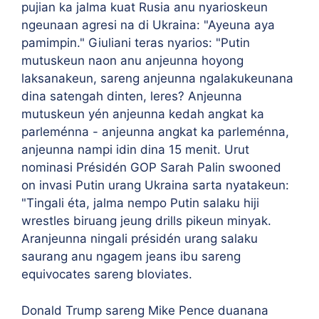
pujian ka jalma kuat Rusia anu nyarioskeun
ngeunaan agresi na di Ukraina: "Ayeuna aya
pamimpin." Giuliani teras nyarios: "Putin
mutuskeun naon anu anjeunna hoyong
laksanakeun, sareng anjeunna ngalakukeunana
dina satengah dinten, leres? Anjeunna
mutuskeun yén anjeunna kedah angkat ka
parleménna - anjeunna angkat ka parleménna,
anjeunna nampi idin dina 15 menit. Urut
nominasi Présidén GOP Sarah Palin swooned
on invasi Putin urang Ukraina sarta nyatakeun:
"Tingali éta, jalma nempo Putin salaku hiji
wrestles biruang jeung drills pikeun minyak.
Aranjeunna ningali présidén urang salaku
saurang anu ngagem jeans ibu sareng
equivocates sareng bloviates.
Donald Trump sareng Mike Pence duanana