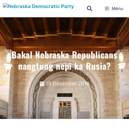
Ménu
Bakal Nebraska Republicans
nangtung nepi ka Rusia?
19 Désémber 2016