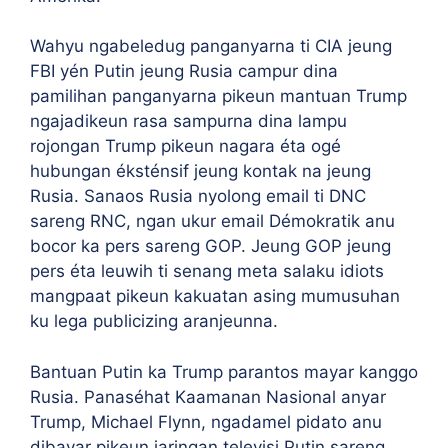
Wahyu ngabeledug panganyarna ti CIA jeung
FBI yén Putin jeung Rusia campur dina
pamilihan panganyarna pikeun mantuan Trump
ngajadikeun rasa sampurna dina lampu
rojongan Trump pikeun nagara éta ogé
hubungan éksténsif jeung kontak na jeung
Rusia. Sanaos Rusia nyolong email ti DNC
sareng RNC, ngan ukur email Démokratik anu
bocor ka pers sareng GOP. Jeung GOP jeung
pers éta leuwih ti senang meta salaku idiots
mangpaat pikeun kakuatan asing mumusuhan
ku lega publicizing aranjeunna.
Bantuan Putin ka Trump parantos mayar kanggo
Rusia. Panaséhat Kaamanan Nasional anyar
Trump, Michael Flynn, ngadamel pidato anu
dibayar pikeun jaringan televisi Putin sareng