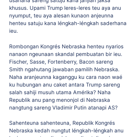
usahana sareng satuju kana janjian jaksa
khusus. Upami Trump leres-leres teu aya anu
nyumput, teu aya alesan kunaon anjeunna
henteu satuju kana léngkah-léngkah saderhana
ieu.
Rombongan Kongrés Nebraska henteu nyarios
nanaon ngeunaan skandal pembuatan bir ieu.
Fischer, Sasse, Fortenberry, Bacon sareng
Smith ngahutang jawaban pamilih Nebraska.
Naha aranjeunna kaganggu ku cara naon waé
ku hubungan anu caket antara Trump sareng
salah sahiji musuh utama Amérika? Naha
Republik anu pang menonjol di Nebraska
nangtung sareng Vladimir Putin atanapi AS?
Sahenteuna sahenteuna, Republik Kongrés
Nebraska kedah nungtut léngkah-léngkah anu