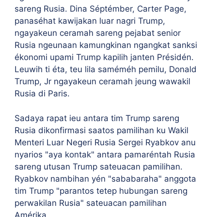
sareng Rusia. Dina Séptémber, Carter Page,
panaséhat kawijakan luar nagri Trump,
ngayakeun ceramah sareng pejabat senior
Rusia ngeunaan kamungkinan ngangkat sanksi
ékonomi upami Trump kapilih janten Présidén.
Leuwih ti éta, teu lila saméméh pemilu, Donald
Trump, Jr ngayakeun ceramah jeung wawakil
Rusia di Paris.
Sadaya rapat ieu antara tim Trump sareng
Rusia dikonfirmasi saatos pamilihan ku Wakil
Menteri Luar Negeri Rusia Sergei Ryabkov anu
nyarios "aya kontak" antara pamaréntah Rusia
sareng utusan Trump sateuacan pamilihan.
Ryabkov nambihan yén "sababaraha" anggota
tim Trump "parantos tetep hubungan sareng
perwakilan Rusia" sateuacan pamilihan
Amérika.