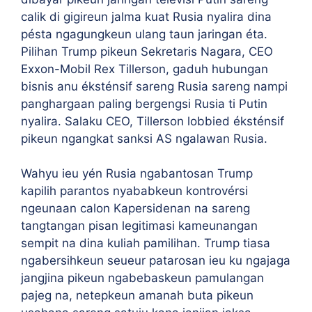
calik di gigireun jalma kuat Rusia nyalira dina
pésta ngagungkeun ulang taun jaringan éta.
Pilihan Trump pikeun Sekretaris Nagara, CEO
Exxon-Mobil Rex Tillerson, gaduh hubungan
bisnis anu éksténsif sareng Rusia sareng nampi
panghargaan paling bergengsi Rusia ti Putin
nyalira. Salaku CEO, Tillerson lobbied éksténsif
pikeun ngangkat sanksi AS ngalawan Rusia.
Wahyu ieu yén Rusia ngabantosan Trump
kapilih parantos nyababkeun kontrovérsi
ngeunaan calon Kapersidenan na sareng
tangtangan pisan legitimasi kameunangan
sempit na dina kuliah pamilihan. Trump tiasa
ngabersihkeun seueur patarosan ieu ku ngajaga
jangjina pikeun ngabebaskeun pamulangan
pajeg na, netepkeun amanah buta pikeun