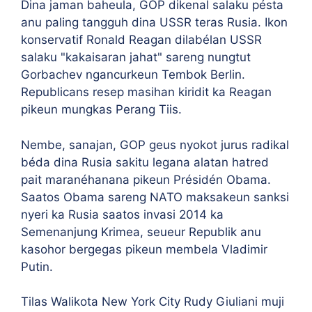
Dina jaman baheula, GOP dikenal salaku pésta
anu paling tangguh dina USSR teras Rusia. Ikon
konservatif Ronald Reagan dilabélan USSR
salaku "kakaisaran jahat" sareng nungtut
Gorbachev ngancurkeun Tembok Berlin.
Republicans resep masihan kiridit ka Reagan
pikeun mungkas Perang Tiis.
Nembe, sanajan, GOP geus nyokot jurus radikal
béda dina Rusia sakitu legana alatan hatred
pait maranéhanana pikeun Présidén Obama.
Saatos Obama sareng NATO maksakeun sanksi
nyeri ka Rusia saatos invasi 2014 ka
Semenanjung Krimea, seueur Republik anu
kasohor bergegas pikeun membela Vladimir
Putin.
Tilas Walikota New York City Rudy Giuliani muji