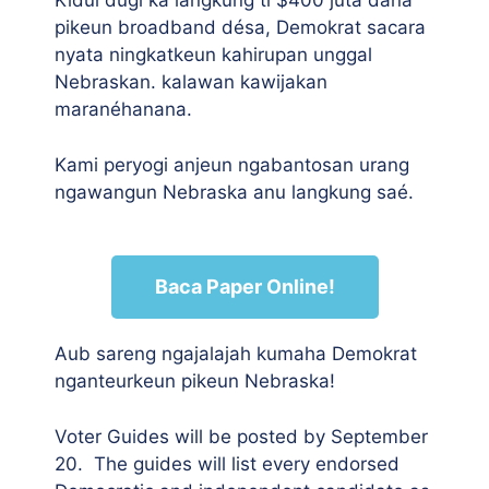
Kidul dugi ka langkung ti $400 juta dana
pikeun broadband désa, Demokrat sacara
nyata ningkatkeun kahirupan unggal
Nebraskan. kalawan kawijakan
maranéhanana.
Kami peryogi anjeun ngabantosan urang
ngawangun Nebraska anu langkung saé.
Baca Paper Online!
Aub sareng ngajalajah kumaha Demokrat
nganteurkeun pikeun Nebraska!
Voter Guides will be posted by September
20. The guides will list every endorsed