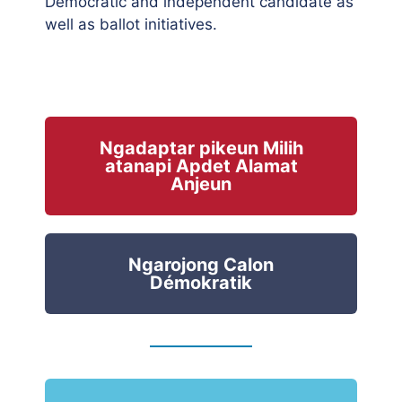
Democratic and independent candidate as
well as ballot initiatives.
Ngadaptar pikeun Milih
atanapi Apdet Alamat
Anjeun
Ngarojong Calon
Démokratik