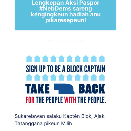
Lengkepan Aksi Paspor
#NebDems sareng
kéngingkeun hadiah anu
pikaresepeun!
Sukarelawan salaku Kaptén Blok, Ajak
Tatanggana pikeun Milih