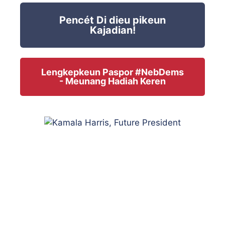
Pencét Di dieu pikeun
Kajadian!
Lengkepkeun Paspor #NebDems
- Meunang Hadiah Keren