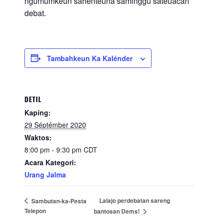
ngumumkeun sahenteuna saminggu sateuacan
debat.
Tambahkeun Ka Kalénder
DETIL
Kaping:
29 Séptémber 2020
Waktos:
8:00 pm - 9:30 pm
CDT
Acara Kategori:
Urang Jalma
Lalajo perdebatan sareng
Sambutan-ka-Pesta
Telepon
bantosan Dems!