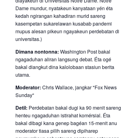
diayakeun di Universitas Notre Dame. Notre
Dame mundur, nyatakeun kanyataan yén éta
kedah ngirangan kahadiran murid sareng
kasempetan sukarelawan kusabab pandemi
mupus alesan pikeun ngayakeun perdebatan di
universitas.)
Dimana nontonna:
Washington Post bakal
ngagaduhan aliran langsung debat. Éta ogé
bakal diangkut dina kalolobaan stasiun berita
utama.
Moderator:
Chris Wallace, jangkar "Fox News
Sunday"
Detil:
Perdebatan bakal dugi ka 90 menit sareng
henteu ngagaduhan istirahat komérsial. Éta
bakal dibagi kana genep bagéan 15-menit anu
moderator tiasa pilih sareng dipiharep