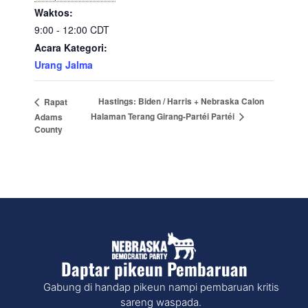
Waktos:
9:00 - 12:00
CDT
Acara Kategori:
Urang Jalma
Hastings: Biden / Harris + Nebraska Calon
Rapat
Halaman Terang Girang-Partéi Partéi
Adams
County
Daptar pikeun Pembaruan
Gabung di handap pikeun nampi pembaruan kritis
sareng waspada.