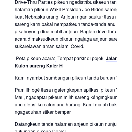
Drive-Thru Parties pikeun ngadistribusikaeun tanda
halaman pikeun Wakil Présidén Joe Biden sareng calon
kuat Nebraska urang. Anjeun ngan saukur tiasa nyetir
sareng kami bakal nempatkeun tanda-tanda anu anjeun
pikahoyong dina mobil anjeun. Bagian drive-thru tina
acara dimaksudkeun pikeun ngajaga anjeun sareng
sukarelawan aman salami Covid.
Peta pikeun acara:
Tempat parkir di pojok
Jalan ka-5
Kulon sareng Kalér H
Kami nyambut sumbangan pikeun tanda buruan ?
Pamilih ogé tiasa ngalengkepan aplikasi pikeun Vote-By
Mail, ngadaptar pikeun milih sareng kéngingkeun kanto
anu dieusi ku calon anu hurung. Kami malah bakal
ngagaduhan stiker bemper.
Datangkeun tanda halaman anjeun pikeun nunjukkeun
dukungan pikeun Dems!