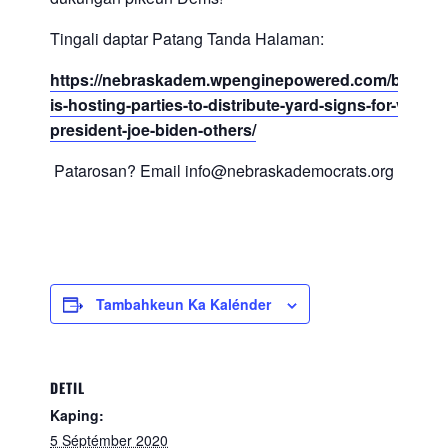
Tingali daptar Patang Tanda Halaman:
https://nebraskadem.wpenginepowered.com/blog/nd
is-hosting-parties-to-distribute-yard-signs-for-vice-
president-joe-biden-others/
Patarosan? Email info@nebraskademocrats.org
Tambahkeun Ka Kalénder
DETIL
Kaping:
5 Séptémber 2020