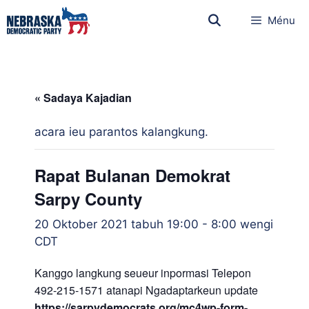
Ménu
« Sadaya Kajadian
acara ieu parantos kalangkung.
Rapat Bulanan Demokrat
Sarpy County
20 Oktober 2021 tabuh 19:00
-
8:00 wengi
CDT
Kanggo langkung seueur inpormasi Telepon
492-215-1571 atanapi Ngadaptarkeun update
https://sarpydemocrats.org/mc4wp-form-