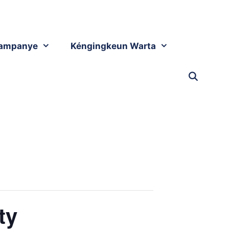
ampanye
Kéngingkeun Warta
ty