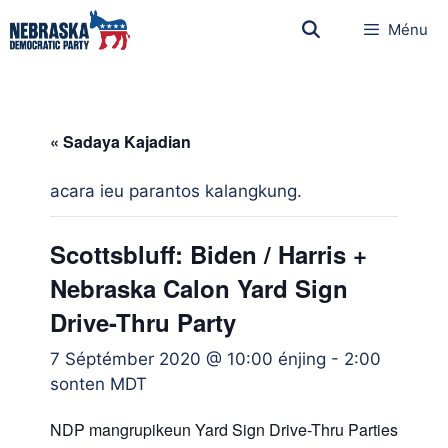
Ménu
« Sadaya Kajadian
acara ieu parantos kalangkung.
Scottsbluff: Biden / Harris +
Nebraska Calon Yard Sign
Drive-Thru Party
7 Séptémber 2020 @ 10:00 énjing
-
2:00
sonten
MDT
NDP mangrupikeun Yard Sign Drive-Thru Parties pikeu