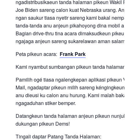
ngadistribusikaeun tanda halaman pikeun Wakil Présid
Joe Biden sareng calon kuat Nebraska urang. Anjeun
ngan saukur tiasa nyetir sareng kami bakal nempatkeun
tanda-tanda anu anjeun pikahoyong dina mobil anjeun.
Bagian drive-thru tina acara dimaksudkeun pikeun
ngajaga anjeun sareng sukarelawan aman salami Covid
Peta pikeun acara:
Frank Park
Kami nyambut sumbangan pikeun tanda halaman :)
Pamilih ogé tiasa ngalengkepan aplikasi pikeun Vote-By
Mail, ngadaptar pikeun milih sareng kéngingkeun kanto
anu dieusi ku calon anu hurung. Kami malah bakal
ngagaduhan stiker bemper.
Datangkeun tanda halaman anjeun pikeun nunjukkeun
dukungan pikeun Dems!
Tingali daptar Patang Tanda Halaman: