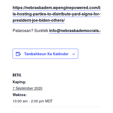
https://nebraskadem.wpenginepowered.com/blog/nd
is-hosting-parties-to-distribute-yard-signs-for-vice-
president-joe-biden-others/
Patarosan? Surélék
info@nebraskademocrats.org
Tambahkeun Ka Kalénder
DETIL
Kaping:
7 Séptémber 2020
Waktos:
10:00 am - 2:00 pm
MDT