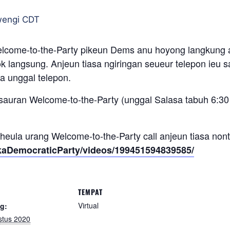
wengi
CDT
come-to-the-Party pikeun Dems anu hoyong langkung a
 langsung. Anjeun tiasa ngiringan seueur telepon ieu
a unggal telepon.
 sauran Welcome-to-the-Party (unggal Salasa tabuh 6:30
heula urang Welcome-to-the-Party call anjeun tiasa nont
kaDemocraticParty/videos/199451594839585/
TEMPAT
Virtual
g:
stus 2020