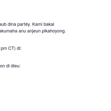
ub dina partéy. Kami bakal
 sakumaha anu anjeun pikahoyong.
 pm CT) di:
on di dieu: