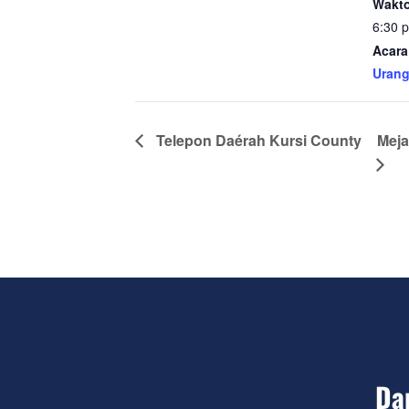
Wakto
6:30 
Acara
Urang
Telepon Daérah Kursi County
Meja
Da