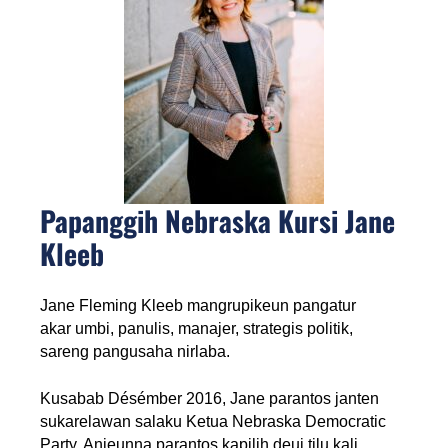
Papanggih Nebraska Kursi Jane
Kleeb
Jane Fleming Kleeb mangrupikeun pangatur 
akar umbi, panulis, manajer, strategis politik, 
sareng pangusaha nirlaba. 
Kusabab Désémber 2016, Jane parantos janten 
sukarelawan salaku Ketua Nebraska Democratic 
Party. Anjeunna parantos kapilih deui tilu kali 