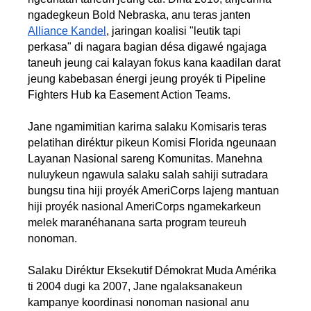
ngadegkeun Bold Nebraska, anu teras janten
Alliance Kandel
, jaringan koalisi "leutik tapi
perkasa" di nagara bagian désa digawé ngajaga
taneuh jeung cai kalayan fokus kana kaadilan darat
jeung kabebasan énergi jeung proyék ti Pipeline
Fighters Hub ka Easement Action Teams.
Jane ngamimitian karirna salaku Komisaris teras
pelatihan diréktur pikeun Komisi Florida ngeunaan
Layanan Nasional sareng Komunitas. Manehna
nuluykeun ngawula salaku salah sahiji sutradara
bungsu tina hiji proyék AmeriCorps lajeng mantuan
hiji proyék nasional AmeriCorps ngamekarkeun
melek maranéhanana sarta program teureuh
nonoman.
Salaku Diréktur Eksekutif Démokrat Muda Amérika
ti 2004 dugi ka 2007, Jane ngalaksanakeun
kampanye koordinasi nonoman nasional anu