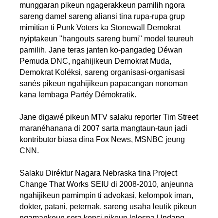
munggaran pikeun ngagerakkeun pamilih ngora
sareng damel sareng aliansi tina rupa-rupa grup
mimitian ti Punk Voters ka Stonewall Demokrat
nyiptakeun "hangouts sareng bumi" model teureuh
pamilih. Jane teras janten ko-pangadeg Déwan
Pemuda DNC, ngahijikeun Demokrat Muda,
Demokrat Koléksi, sareng organisasi-organisasi
sanés pikeun ngahijikeun papacangan nonoman
kana lembaga Partéy Démokratik.
Jane digawé pikeun MTV salaku reporter Tim Street
maranéhanana di 2007 sarta mangtaun-taun jadi
kontributor biasa dina Fox News, MSNBC jeung
CNN.
Salaku Diréktur Nagara Nebraska tina Project
Change That Works SEIU di 2008-2010, anjeunna
ngahijikeun pamimpin ti advokasi, kelompok iman,
dokter, patani, peternak, sareng usaha leutik pikeun
ngamankeun sora konci pikeun lolosna Undang-