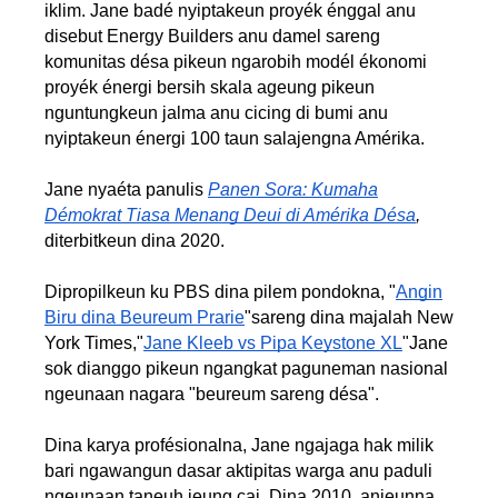
iklim. Jane badé nyiptakeun proyék énggal anu 
disebut Energy Builders anu damel sareng 
komunitas désa pikeun ngarobih modél ékonomi 
proyék énergi bersih skala ageung pikeun 
nguntungkeun jalma anu cicing di bumi anu 
nyiptakeun énergi 100 taun salajengna Amérika.
Jane nyaéta panulis
Panen Sora: Kumaha
Démokrat Tiasa Menang Deui di Amérika Désa
,
diterbitkeun dina 2020.
Dipropilkeun ku PBS dina pilem pondokna, "
Angin
Biru dina Beureum Prarie
"sareng dina majalah New
York Times,"
Jane Kleeb vs Pipa Keystone XL
"Jane
sok dianggo pikeun ngangkat paguneman nasional
ngeunaan nagara "beureum sareng désa".
Dina karya profésionalna, Jane ngajaga hak milik
bari ngawangun dasar aktipitas warga anu paduli
ngeunaan taneuh jeung cai. Dina 2010, anjeunna