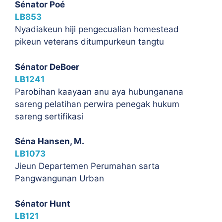
Sénator Poé
LB853
Nyadiakeun hiji pengecualian homestead
pikeun veterans ditumpurkeun tangtu
Sénator DeBoer
LB1241
Parobihan kaayaan anu aya hubunganana
sareng pelatihan perwira penegak hukum
sareng sertifikasi
Séna Hansen, M.
LB1073
Jieun Departemen Perumahan sarta
Pangwangunan Urban
Sénator Hunt
LB121