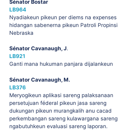
Sénator Bostar
LB964
Nyadiakeun pikeun per diems na expenses
hidangan sabenerna pikeun Patroli Propinsi
Nebraska
Sénator Cavanaugh, J
.
LB921
Ganti mana hukuman panjara dijalankeun
Sénator Cavanaugh, M.
LB376
Meryogikeun aplikasi sareng palaksanaan
persetujuan féderal pikeun jasa sareng
dukungan pikeun murangkalih anu cacad
perkembangan sareng kulawargana sareng
ngabutuhkeun evaluasi sareng laporan.