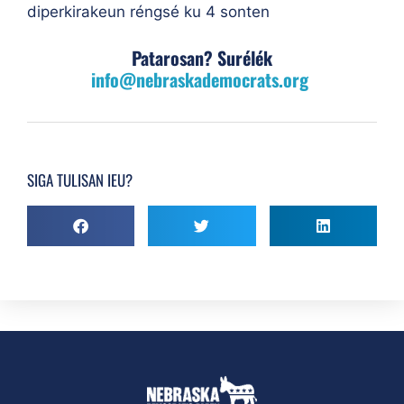
diperkirakeun réngsé ku 4 sonten
Patarosan? Surélék
info@nebraskademocrats.org
SIGA TULISAN IEU?