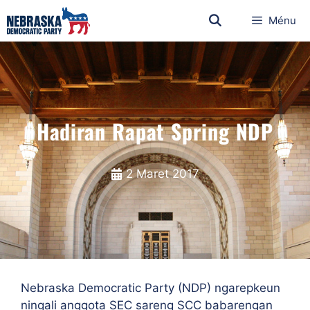
Ménu
Hadiran Rapat Spring NDP
2 Maret 2017
Nebraska Democratic Party (NDP) ngarepkeun
ningali anggota SEC sareng SCC babarengan