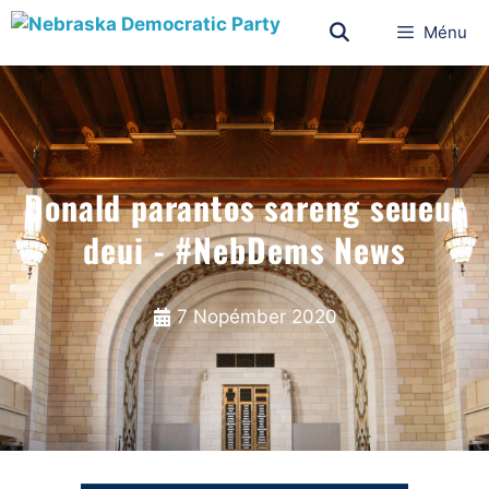
Ménu
Donald parantos sareng seueur
deui - #NebDems News
7 Nopémber 2020