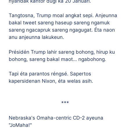
nyandak kantor dugi ka 20 Januari.
Tangtosna, Trump moal angkat sepi. Anjeunna
bakal tweet sareng haseup sareng ngamuk
sareng ngacapruk sareng ngagugat. Éta naon
anu anjeunna lakukeun.
Présidén Trump lahir sareng bohong, hirup ku
bohong, sareng bakal maot… ngabohong.
Tapi éta parantos réngsé. Sapertos
kapersidenan Nixon, éta welas asih.
***
Nebraska's Omaha-centric CD-2 ayeuna
"JoMaha!"