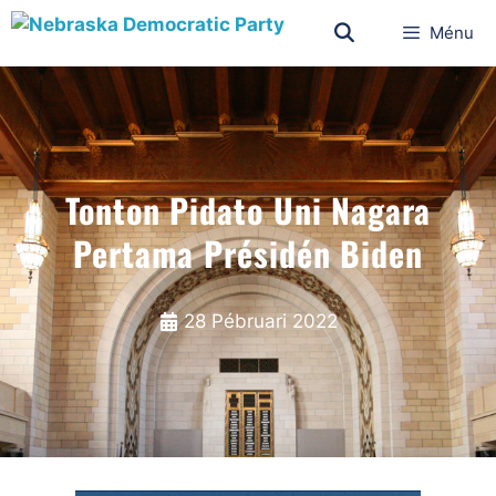
Ménu
Tonton Pidato Uni Nagara
Pertama Présidén Biden
28 Pébruari 2022