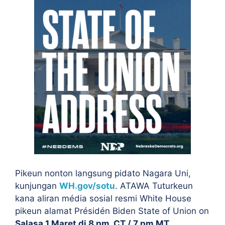
Pikeun nonton langsung pidato Nagara Uni,
kunjungan
WH.gov/sotu
. ATAWA Tuturkeun
kana aliran média sosial resmi White House
pikeun alamat Présidén Biden State of Union on
Salasa 1 Maret di 8 pm, CT / 7 pm MT