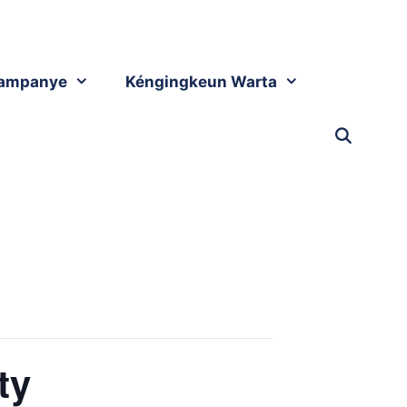
ampanye
Kéngingkeun Warta
ty