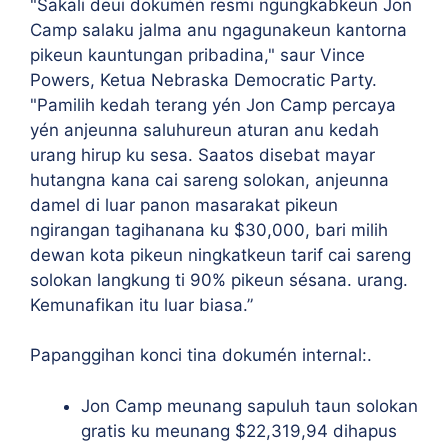
"Sakali deui dokumén resmi ngungkabkeun Jon
Camp salaku jalma anu ngagunakeun kantorna
pikeun kauntungan pribadina," saur Vince
Powers, Ketua Nebraska Democratic Party.
"Pamilih kedah terang yén Jon Camp percaya
yén anjeunna saluhureun aturan anu kedah
urang hirup ku sesa. Saatos disebat mayar
hutangna kana cai sareng solokan, anjeunna
damel di luar panon masarakat pikeun
ngirangan tagihanana ku $30,000, bari milih
dewan kota pikeun ningkatkeun tarif cai sareng
solokan langkung ti 90% pikeun sésana. urang.
Kemunafikan itu luar biasa.”
Papanggihan konci tina dokumén internal:.
Jon Camp meunang sapuluh taun solokan
gratis ku meunang $22,319,94 dihapus