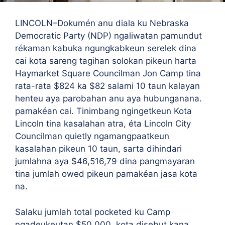
LINCOLN–Dokumén anu diala ku Nebraska
Democratic Party (NDP) ngaliwatan pamundut
rékaman kabuka ngungkabkeun serelek dina
cai kota sareng tagihan solokan pikeun harta
Haymarket Square Councilman Jon Camp tina
rata-rata $824 ka $82 salami 10 taun kalayan
henteu aya parobahan anu aya hubunganana.
pamakéan cai. Tinimbang ngingetkeun Kota
Lincoln tina kasalahan atra, éta Lincoln City
Councilman quietly ngamangpaatkeun
kasalahan pikeun 10 taun, sarta dihindari
jumlahna aya $46,516,79 dina pangmayaran
tina jumlah owed pikeun pamakéan jasa kota
na.
Salaku jumlah total pocketed ku Camp
ngadeukeutan $50.000, kota disebut kana