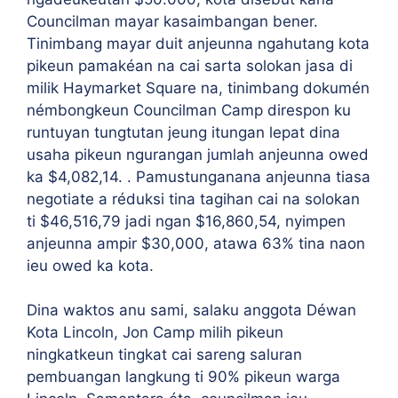
Councilman mayar kasaimbangan bener.
Tinimbang mayar duit anjeunna ngahutang kota
pikeun pamakéan na cai sarta solokan jasa di
milik Haymarket Square na, tinimbang dokumén
némbongkeun Councilman Camp direspon ku
runtuyan tungtutan jeung itungan lepat dina
usaha pikeun ngurangan jumlah anjeunna owed
ka $4,082,14. . Pamustunganana anjeunna tiasa
negotiate a réduksi tina tagihan cai na solokan
ti $46,516,79 jadi ngan $16,860,54, nyimpen
anjeunna ampir $30,000, atawa 63% tina naon
ieu owed ka kota.
Dina waktos anu sami, salaku anggota Déwan
Kota Lincoln, Jon Camp milih pikeun
ningkatkeun tingkat cai sareng saluran
pembuangan langkung ti 90% pikeun warga