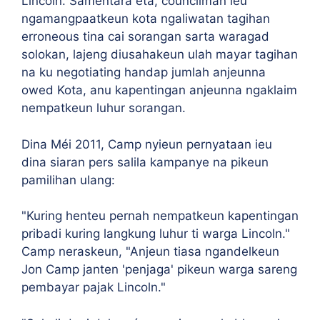
Lincoln. Samentara éta, councilman ieu
ngamangpaatkeun kota ngaliwatan tagihan
erroneous tina cai sorangan sarta waragad
solokan, lajeng diusahakeun ulah mayar tagihan
na ku negotiating handap jumlah anjeunna
owed Kota, anu kapentingan anjeunna ngaklaim
nempatkeun luhur sorangan.
Dina Méi 2011, Camp nyieun pernyataan ieu
dina siaran pers salila kampanye na pikeun
pamilihan ulang:
"Kuring henteu pernah nempatkeun kapentingan
pribadi kuring langkung luhur ti warga Lincoln."
Camp neraskeun, "Anjeun tiasa ngandelkeun
Jon Camp janten 'penjaga' pikeun warga sareng
pembayar pajak Lincoln."