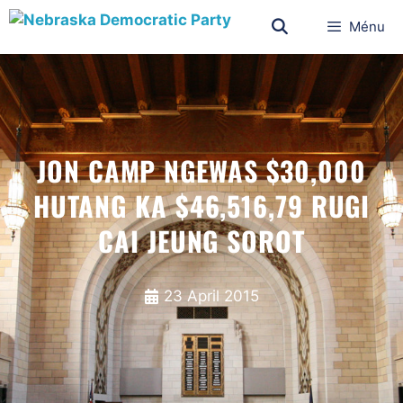
Ménu
JON CAMP NGEWAS $30,000
HUTANG KA $46,516,79 RUGI
CAI JEUNG SOROT
23 April 2015