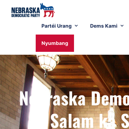
Partéi Urang
Dems Kami
Nyumbang
Nebraska Demo
Salam ka 