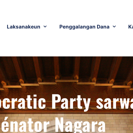
Laksanakeun
Penggalangan Dana
K
cratic Party sarw
Sénator Nagara