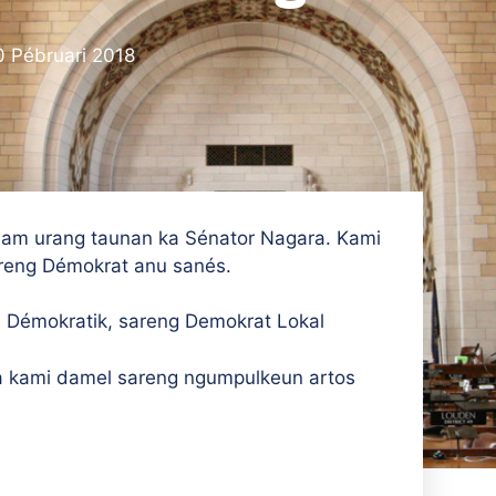
0 Pébruari 2018
lam urang taunan ka Sénator Nagara. Kami
areng Démokrat anu sanés.
i Démokratik, sareng Demokrat Lokal
a kami damel sareng ngumpulkeun artos