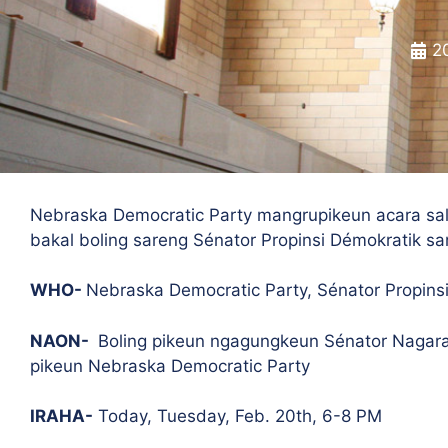
2
Nebraska Democratic Party mangrupikeun acara sa
bakal boling sareng Sénator Propinsi Démokratik s
WHO-
Nebraska Democratic Party, Sénator Propins
NAON-
Boling pikeun ngagungkeun Sénator Nagar
pikeun Nebraska Democratic Party
IRAHA-
Today, Tuesday, Feb. 20th, 6-8 PM