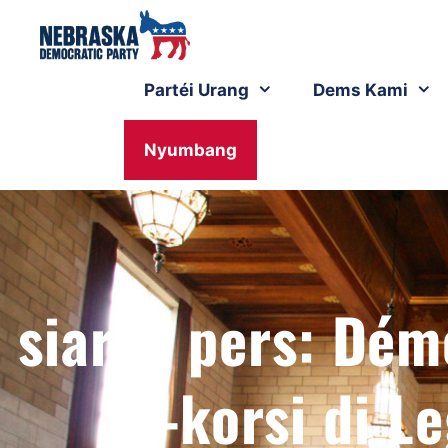
Partéi Urang
Dems Kami
Nyumbang
siaran pers: Dém
17-korsi di L