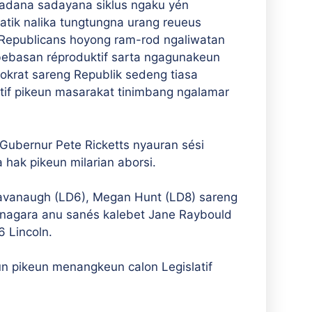
 dadana sadayana siklus ngaku yén
tik nalika tungtungna urang reueus
"Republicans hoyong ram-rod ngaliwatan
ebasan réproduktif sarta ngagunakeun
okrat sareng Republik sedeng tiasa
if pikeun masarakat tinimbang ngalamar
Gubernur Pete Ricketts nyauran sési
hak pikeun milarian aborsi.
vanaugh (LD6), Megan Hunt (LD8) sareng
nagara anu sanés kalebet Jane Raybould
6 Lincoln.
n pikeun menangkeun calon Legislatif