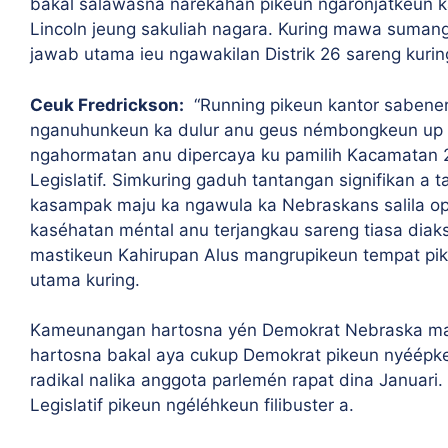
bakal salawasna narékahan pikeun ngaronjatkeun ka
Lincoln jeung sakuliah nagara. Kuring mawa sumang
jawab utama ieu ngawakilan Distrik 26 sareng kuri
Ceuk Fredrickson:
“R
unning pikeun kantor sabener
nganuhunkeun ka dulur anu geus némbongkeun up 
ngahormatan anu dipercaya ku pamilih Kacamatan 2
Legislatif. Simkuring gaduh tantangan signifikan a ta
kasampak maju ka ngawula ka Nebraskans salila op
kaséhatan méntal anu terjangkau sareng tiasa dia
mastikeun Kahirupan Alus mangrupikeun tempat pike
utama kuring.
Kameunangan hartosna yén Demokrat Nebraska masih
hartosna bakal aya cukup Demokrat pikeun nyéépkeu
radikal nalika anggota parlemén rapat dina Januari
Legislatif pikeun ngéléhkeun filibuster a.