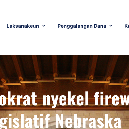
Laksanakeun
Penggalangan Dana
K
okrat nyekel firew
egislatif Nebraska