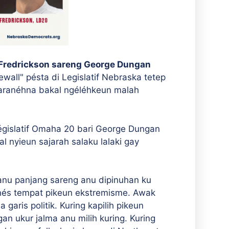
Fredrickson sareng George Dungan
ewall" pésta di Legislatif Nebraska tetep
aranéhna bakal ngéléhkeun malah
égislatif Omaha 20 bari George Dungan
 nyieun sajarah salaku lalaki gay
anu panjang sareng anu dipinuhan ku
sanés tempat pikeun ekstremisme. Awak
garis politik. Kuring kapilih pikeun
n ukur jalma anu milih kuring. Kuring