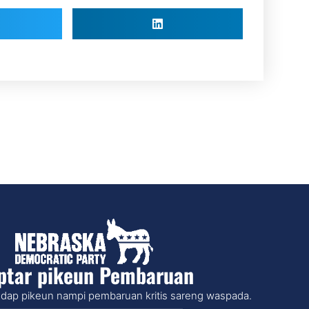
ptar pikeun Pembaruan
dap pikeun nampi pembaruan kritis sareng waspada.