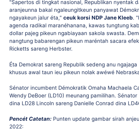
"Sapertos di tingkat nasional, Republikan nyentak
aranjeunna bakal ngaleungitkeun panyawat Démokra
ngayakeun jalur éta,"
ceuk korsi NDP Jane Kleeb
. 
agenda radikal maranéhanana, kawas tungtung kab
dollar pajeg pikeun ngabiayaan sakola swasta. Dem
nangtung babarengan pikeun maréntah sacara efekt
Ricketts sareng Herbster.
Éta Demokrat sareng Republik sedeng anu ngajaga 
khusus awal taun ieu pikeun nolak awéwé Nebraska 
Sénator incumbent Démokratik Omaha Machaela Ca
Wendy DeBoer (LD10) meunang pamilihan. Sénator 
dina LD28 Lincoln sareng Danielle Conrad dina LD4
Pencét Catetan:
Punten update gambar sirah anjeu
2022: