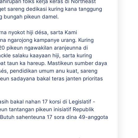
hirupan folks kerja keras di Northeast
et sareng dedikasi kuring kana tanggung
ng bungah pikeun damel.
na nyokot hiji désa, sarta Kami
na ngarojong kampanye urang. Kuring
0 pikeun ngawakilan aranjeunna di
ckle salaku kaayaan hiji, sarta kuring
at taun ka hareup. Mastikeun sumber daya
ksés, pendidikan umum anu kuat, sareng
un sadayana bakal teras janten prioritas
 bakal nahan 17 korsi di Legislatif -
n tantangan pikeun inisiatif Republik
. Butuh sahenteuna 17 sora dina 49-anggota