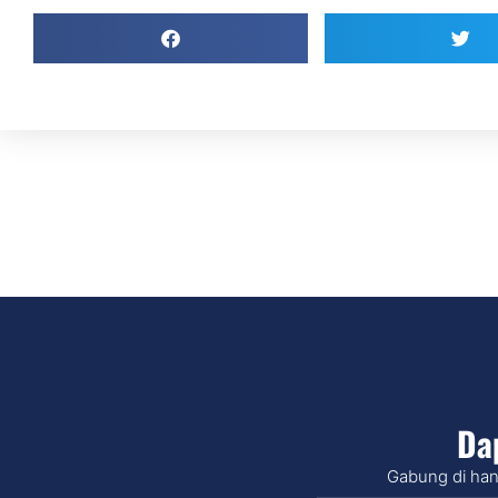
Da
Gabung di han