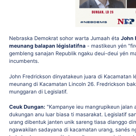
Nebraska Demokrat sohor warta Jumaah éta
John 
meunang balapan législatifna
- mastikeun yén "fir
gembleng sanajan Republik ngaku deui-deui yén m
incumbents.
John Fredrickson dinyatakeun juara di Kacamatan l
meunang di Kacamatan Lincoln 26. Fredrickson bakal
munggaran di Legislatif.
Ceuk Dungan:
"
Kampanye ieu mangrupikeun jalan 
dukungan anu luar biasa ti masarakat. Legislatif 
urang dibentuk janten unik sareng tiasa dianggo dina 
ngawakilan sadayana di kacamatan urang, sanés nga