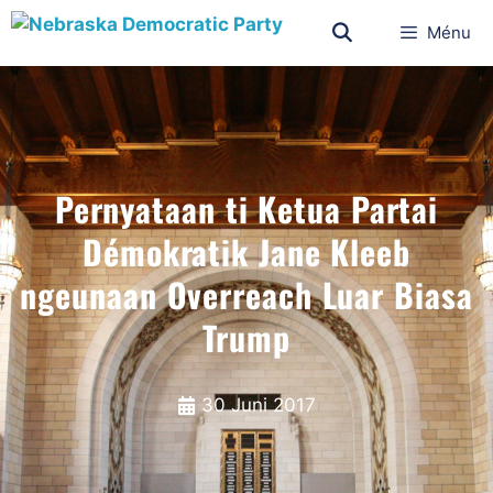
Ménu
Pernyataan ti Ketua Partai
Démokratik Jane Kleeb
ngeunaan Overreach Luar Biasa
Trump
30 Juni 2017