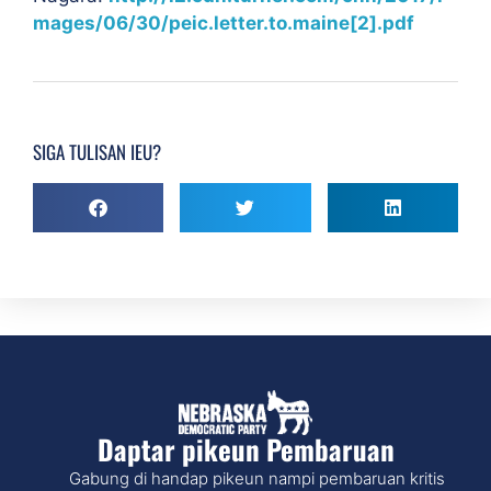
mages/06/30/peic.letter.to.maine[2].pdf
SIGA TULISAN IEU?
Daptar pikeun Pembaruan
Gabung di handap pikeun nampi pembaruan kritis