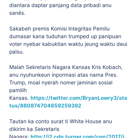
diantara daptar panjang data pribadi anu
sanés.
Sakabeh premis Komisi Integritas Pemilu
dumasar kana tuduhan trumped up panipuan
voter nyebar kabuktian waktu jeung waktu deui
palsu.
Malah Sekretaris Nagara Kansas Kris Kobach,
anu nyuhunkeun inpormasi atas nama Pres.
Trump, moal nyerah nomer jaminan sosial
pamilih
Kansas.
https://twitter.com/BryanLowry3/sta
tus/880874704659259392
Tautan ka conto surat ti White House anu
dikirim ka Sekretaris
Nagara:
http://i2.cdn.turner.com/cnn/2017/i