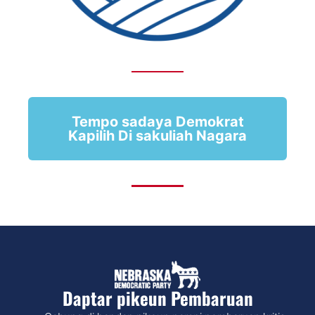
Tempo sadaya Demokrat
Kapilih Di sakuliah Nagara
Daptar pikeun Pembaruan