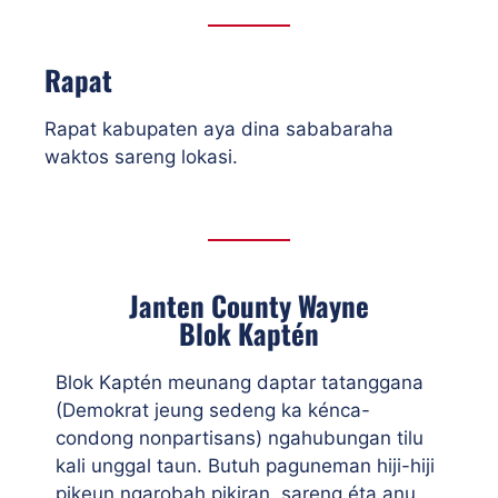
Rapat
Rapat kabupaten aya dina sababaraha
waktos sareng lokasi.
Janten County Wayne
Blok Kaptén
Blok Kaptén meunang daptar tatanggana
(Demokrat jeung sedeng ka kénca-
condong nonpartisans) ngahubungan tilu
kali unggal taun. Butuh paguneman hiji-hiji
pikeun ngarobah pikiran, sareng éta anu