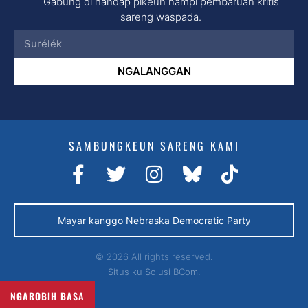
Gabung di handap pikeun nampi pembaruan kritis
sareng waspada.
NGALANGGAN
SAMBUNGKEUN SARENG KAMI
Mayar kanggo Nebraska Democratic Party
© 2026 All rights reserved.
Situs ku
Solusi BCom.
NGAROBIH BASA