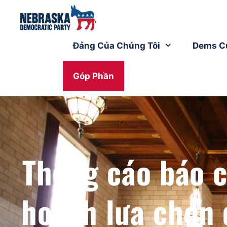
Đảng Của Chúng Tôi
Dems C
Góp Phần
Thông cáo báo c
hoạch lựa chọn 