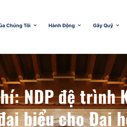
ủa Chúng Tôi
Hành Động
Gây Quỹ
hí: NDP đệ trình 
đại biểu cho Đại h