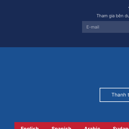
Tham gia bên dư
Thanh 
English
Spanish
Arabic
Sudan