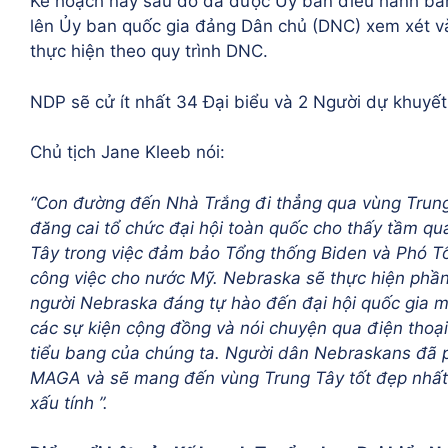
Kế hoạch này sau đó đã được Ủy ban điều hành ban
lên Ủy ban quốc gia đảng Dân chủ (DNC) xem xét và
thực hiện theo quy trình DNC.
NDP sẽ cử ít nhất 34 Đại biểu và 2 Người dự khuyết
Chủ tịch Jane Kleeb nói:
“Con đường đến Nhà Trắng đi thẳng qua vùng Trung
đăng cai tổ chức đại hội toàn quốc cho thấy tầm qu
Tây trong việc đảm bảo Tổng thống Biden và Phó Tổ
công việc cho nước Mỹ. Nebraska sẽ thực hiện phần
người Nebraska đáng tự hào đến đại hội quốc gia mà
các sự kiện cộng đồng và nói chuyện qua điện thoại
tiểu bang của chúng ta. Người dân Nebraskans đã 
MAGA và sẽ mang đến vùng Trung Tây tốt đẹp nhất
xấu tính ”.