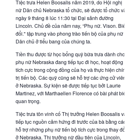
Tiệc trưa Helen Boosalis năm 2019, do Hội nghị
nữ Dân chủ Nebraska tổ chức, sẽ được tổ chức vào
ngày 9 tháng 8 lúc 11:30 tại Đại sảnh đường
Lincoln. Chủ đề của năm nay, “Phụ nữ. Vison. Biến
đổi." tập trung vào phong trào tiến bộ của phụ nữ
Dân chủ ở tiểu bang của chúng ta.
Tiền thu được từ học bổng quỹ bữa trưa dành cho
phụ nữ Nebraska đang tiếp tục đi học, hoạt động
tích cực trong cộng đồng của họ và thực hiện chính
trị tiến bộ. Các quỹ cũng sẽ hỗ trợ các ứng cử viên
ở Nebraska. Sự kiện sẽ được tiếp tục bởi Laurie
Martinez, với Marthaellen Florence có bài phát biểu
quan trọng.
Tiệc trưa tôn vinh cố Thị trưởng Helen Boosalis và
tiếp tục nguồn cảm hứng đi trước của bà bằng cách
hỗ trợ những phụ nữ tiến bộ tích cực trong thay đổi
ở Nebraska. Thị trưởng nữ đầu tiên của Lincoln,