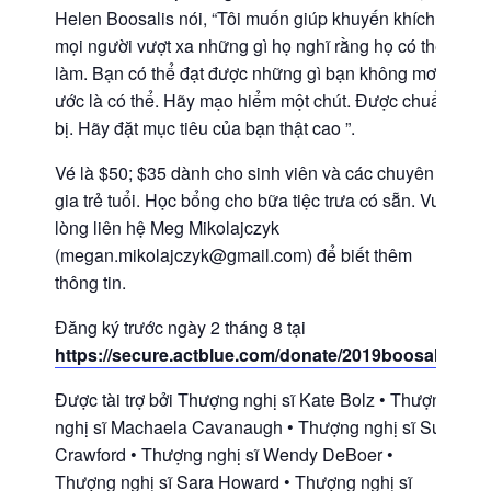
Helen Boosalis nói, “Tôi muốn giúp khuyến khích
mọi người vượt xa những gì họ nghĩ rằng họ có thể
làm. Bạn có thể đạt được những gì bạn không mơ
ước là có thể. Hãy mạo hiểm một chút. Được chuẩn
bị. Hãy đặt mục tiêu của bạn thật cao ”.
Vé là $50; $35 dành cho sinh viên và các chuyên
gia trẻ tuổi. Học bổng cho bữa tiệc trưa có sẵn. Vui
lòng liên hệ Meg Mikolajczyk
(megan.mikolajczyk@gmail.com) để biết thêm
thông tin.
Đăng ký trước ngày 2 tháng 8 tại
https://secure.actblue.com/donate/2019boosalis
Được tài trợ bởi Thượng nghị sĩ Kate Bolz • Thượng
nghị sĩ Machaela Cavanaugh • Thượng nghị sĩ Sue
Crawford • Thượng nghị sĩ Wendy DeBoer •
Thượng nghị sĩ Sara Howard • Thượng nghị sĩ