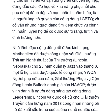
tự cho sinh viên và vận động viên chuyên nghiệp;
đứng đầu các lớp học về khả năng phục hồi cho
phụ nữ bị đánh đập và nạn nhân bị hãm hiếp; từng
là người ủng hộ quyền của cộng đồng LGBTQ; và
cố vấn những người đang tìm kiếm chức vụ chính
trị, huấn luyện họ để có được sự rõ ràng, tự tin và
định hướng hơn.
Nhà lãnh đạo cộng đồng rất được kính trọng
Marthaellen đã được công nhận với Giải thưởng
Trái tim Nghệ thuật của Thị trưởng (Lincoln,
Nebraska) cho 25 năm quản lý Jazz vào tháng 6,
một lễ hội Jazz được quốc tế công nhận; YWCA
Người phụ nữ của năm; Giải thưởng Phục vụ Cộng
đồng Leola Bullock danh giá của NAACP; được
vinh danh là người đồng sáng tạo cộng đồng
Leadership Lincoln và được đề cử cho Giải thưởng
Truyền cảm hứng năm 2018 công nhận những phụ
nữ đã xuất sắc trong cuộc sống nghề nghiệp của