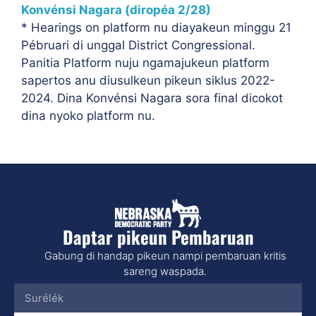
Konvénsi Nagara (diropéa 2/28)
* Hearings on platform nu diayakeun minggu 21
Pébruari di unggal District Congressional.
Panitia Platform nuju ngamajukeun platform
sapertos anu diusulkeun pikeun siklus 2022-
2024. Dina Konvénsi Nagara sora final dicokot
dina nyoko platform nu.
Daptar pikeun Pembaruan
Gabung di handap pikeun nampi pembaruan kritis
sareng waspada.