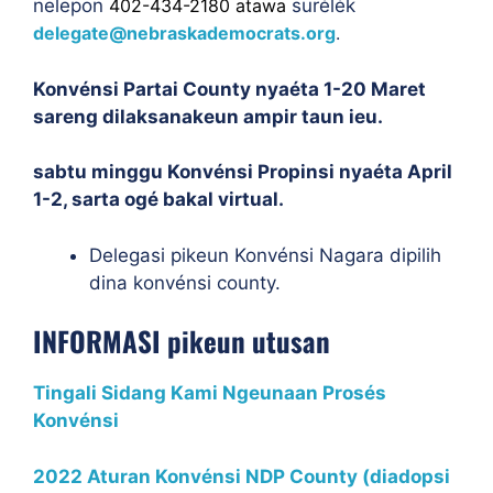
nelepon
402-434-2180 atawa
surélék
delegate@nebraskademocrats.org
.
Konvénsi Partai County nyaéta 1-20 Maret
sareng dilaksanakeun ampir taun ieu.
sabtu minggu Konvénsi Propinsi nyaéta April
1-2, sarta ogé bakal virtual.
Delegasi pikeun Konvénsi Nagara dipilih
dina konvénsi county.
INFORMASI pikeun utusan
Tingali Sidang Kami Ngeunaan Prosés
Konvénsi
2022 Aturan Konvénsi NDP County (diadopsi