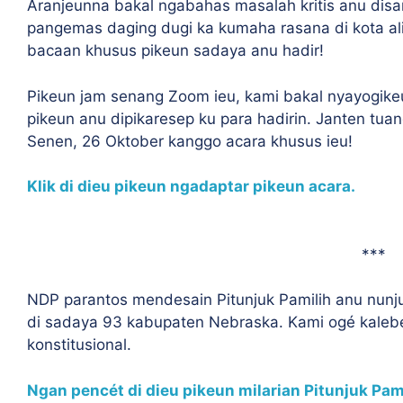
Aranjeunna bakal ngabahas masalah kritis anu dis
pangemas daging dugi ka kumaha rasana di kota al
bacaan khusus pikeun sadaya anu hadir!
Pikeun jam senang Zoom ieu, kami bakal nyayogikeun
pikeun anu dipikaresep ku para hadirin. Janten tu
Senen, 26 Oktober kanggo acara khusus ieu!
Klik di dieu pikeun ngadaptar pikeun acara.
***
NDP parantos mendesain Pitunjuk Pamilih anu nunj
di sadaya 93 kabupaten Nebraska. Kami ogé kalebe
konstitusional.
Ngan pencét di dieu pikeun milarian Pitunjuk Pam