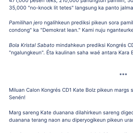
471,000 pesen téks, 210,000 panungtun pamilih, 5
35,000 "no-knock lit tetes" langsung ka panto jalma
Pamilihan jero
ngalihkeun prediksi pikeun sora pam
condong" ka "Demokrat lean." Kami nuju nganteurke
Bola Kristal Sabato
mindahkeun prediksi Kongrés CD-
"ngalungkeun". Éta kaulinan saha waé antara Kara
***
Miluan Calon Kongrés CD1 Kate Bolz pikeun margs s
Senén!
Marg sareng Kate duanana dilahirkeun sareng diged
duanana terang naon anu diperyogikeun pikeun uran