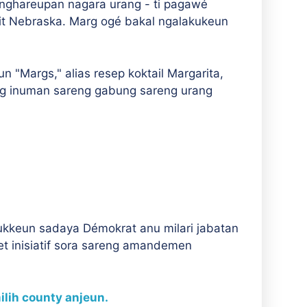
anghareupan nagara urang - ti pagawé
it Nebraska. Marg ogé bakal ngalakukeun
 "Margs," alias resep koktail Margarita,
ang inuman sareng gabung sareng urang
ukkeun sadaya Démokrat anu milari jabatan
t inisiatif sora sareng amandemen
ilih county anjeun.