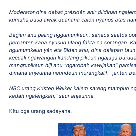
Moderator dina debat présidén ahir diidinan ngaj
kumaha basa awak duanana calon nyarios atas na
Bagian anu paling nggumunkeun, sanaos saatos opa
percanten kana nyusun ulang fakta na sorangan. K
ngumumkeun yén éta Biden anu, dina dalapan taun 
kecuali ngawangun kandang pikeun ngajaga barudak.
mangrupikeun hiji anu "ngarobah kawijakan" pamisah
dimana anjeunna neundeun murangkalih "janten ber
NBC urang
Kristen Welker
kalem sareng mampuh nga
kedah ngaléngkah," saur anjeunna.
Kitu ogé urang sadayana.