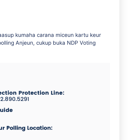
aasup kumaha carana miceun kartu keur
olling Anjeun, cukup buka NDP Voting