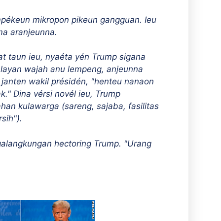
empékeun mikropon pikeun gangguan. Ieu
ma aranjeunna.
t taun ieu, nyaéta yén Trump sigana
alayan wajah anu lempeng, anjeunna
janten wakil présidén, "henteu nanaon
" Dina vérsi novél ieu, Trump
an kulawarga (sareng, sajaba, fasilitas
sih").
langkungan hectoring Trump. "Urang