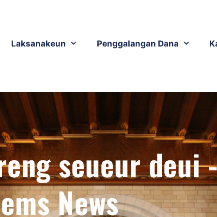
Laksanakeun
Penggalangan Dana
K
reng seueur deui 
ems News