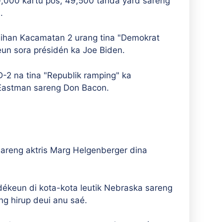
0,000 kartu pos, 49,500 tanda yard sareng
.
ilihan Kacamatan 2 urang tina "Demokrat
un sora présidén ka Joe Biden.
2 na tina "Republik ramping" ka
 Eastman sareng Don Bacon.
areng aktris Marg Helgenberger dina
ékeun di kota-kota leutik Nebraska sareng
g hirup deui anu saé.