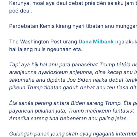
Karunya, moal aya deui debat présidén salaku jam 
poé deui.
Perdebatan Kemis kirang nyeri tibatan anu munggar
The Washington Post urang
Dana Milbank
ngalakuke
hal lajeng nulis ngeunaan eta.
Tapi aya hiji hal anu para panaséhat Trump tétéla 
aranjeunna nyarioskeun anjeunna, dina kecap anu la
sakumaha anu dipénta Joe Biden nalika debat terakhi
pikeun Trump tibatan gaduh debat anu teu tiasa di
Éta sanés perang antara Biden sareng Trump. Éta p
payuneun puluhan juta, Trump maénkeun fantasist - 
Amerika sareng tina bebeneran anu paling jelas.
Gulungan panon jeung sirah oyag ngaganti interrupti