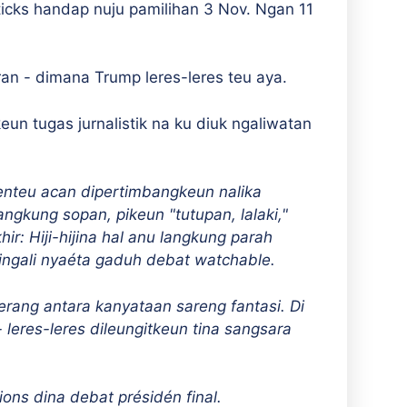
ticks handap nuju pamilihan 3 Nov. Ngan 11
an - dimana Trump leres-leres teu aya.
un tugas jurnalistik na ku diuk ngaliwatan
henteu acan dipertimbangkeun nalika
ngkung sopan, pikeun "tutupan, lalaki,"
r: Hiji-hijina hal anu langkung parah
tingali nyaéta gaduh debat watchable.
erang antara kanyataan sareng fantasi. Di
leres-leres dileungitkeun tina sangsara
ons dina debat présidén final.