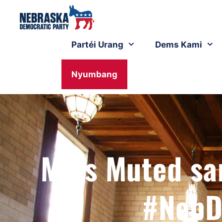
Partéi Urang
Dems Kami
Nyumbang
Mics Muted sa
#NebD