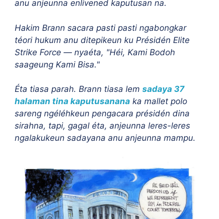
anu anjeunna enlivened kaputusan na.
Hakim Brann sacara pasti pasti ngabongkar
téori hukum anu ditepikeun ku Présidén Elite
Strike Force — nyaéta, "Héi, Kami Bodoh
saageung Kami Bisa."
Éta tiasa parah.
Brann tiasa lem
sadaya 37
halaman tina kaputusanana
ka mallet polo
sareng ngéléhkeun pengacara présidén dina
sirahna, tapi, gagal éta, anjeunna leres-leres
ngalakukeun sadayana anu anjeunna mampu.