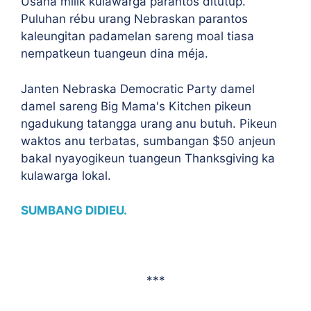
Usaha milik kulawarga parantos ditutup.
Puluhan rébu urang Nebraskan parantos
kaleungitan padamelan sareng moal tiasa
nempatkeun tuangeun dina méja.
Janten Nebraska Democratic Party damel
damel sareng Big Mama's Kitchen pikeun
ngadukung tatangga urang anu butuh. Pikeun
waktos anu terbatas, sumbangan $50 anjeun
bakal nyayogikeun tuangeun Thanksgiving ka
kulawarga lokal.
SUMBANG DIDIEU.
***