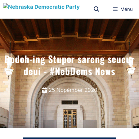
Ménu
Bodoh-ing Stupor sareng seueur
deui - #NebDems News
25 Nopémber 2020