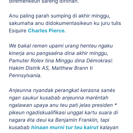
diremehkeun sareng difitnah.
Anu paling parah sumping di akhir minggu,
sakumaha anu didokumentasikeun ku juru tulis
Esquire
Charles Pierce.
W
e bakal remen upami urang henteu ngaku
kinerja anu pangsaéna dina akhir minggu,
Pamuter Rolex tina Minggu dina Démokrasi:
Hakim Distrik AS, Matthew Brann ti
Pennsylvania.
Anjeunna nyandak perangkat kerasna sanés
ngan saukur kusabab anjeunna maréntah
ngalawan upaya anu teu pati jelas presiden *
pikeun ngadiskualifikasi unggal kartu suara di
nagara éta deui ka Benjamin Franklin, tapi
kusabab
hinaan murni tur teu kairut
kalayan