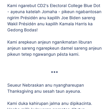
Kami ngarebut CD2's Electoral College Blue Dot
- ayeuna katelah Jomaha - pikeun ngabantosan
ngirim Présidén anu kapilih Joe Biden sareng
Wakil Présidén anu kapilih Kamala Harris ka
Gedong Bodas!
Kami arepkeun anjeun nganikmatan liburan
anjeun sareng ngarepkeun damel sareng anjeun
pikeun tetep ngawangun pésta kami.
***
Seueur Nebraskan anu nyanghareupan
Thanksgiving anu sesah taun ayeuna.
Kami duka kahirupan jalma anu dipikacinta.