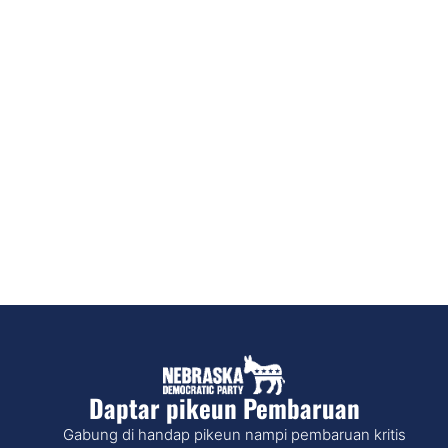
Daptar pikeun Pembaruan
Gabung di handap pikeun nampi pembaruan kritis