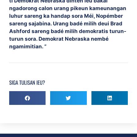
ti Demokrat Nebraska dinten ieu bakal
ngadorong calon urang pikeun kameunangan
luhur sareng ka handap sora Méi, Nopémber
sareng sajabina. Urang badé milih deui Brad
Ashford sareng badé milih demokratis turun-
turun sora. Demokrat Nebraska nembé
ngamimitian. ”
SIGA TULISAN IEU?