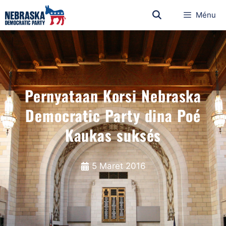
Ménu
Pernyataan Korsi Nebraska
Democratic Party dina Poé
Kaukas suksés
5 Maret 2016