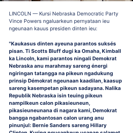
LINCOLN — Kursi Nebraska Democratic Party
Vince Powers ngaluarkeun pernyataan ieu
ngeunaan kauus presiden dinten ieu:
"Kaukasus dinten ayeuna parantos suksés
pisan. Ti Scotts Bluff dugi ka Omaha, Kimball
ka Lincoln, kami parantos ningali Demokrat
Nebraska anu marahmay sareng énergi
ngiringan tatangga na pikeun ngadukung
prinsip Démokrat ngeunaan kaadilan, kaasup
sareng kasempetan pikeun sadayana. Nalika
Republik Nebraska isin teuing pikeun
nampilkeun calon pikasieuneun,
pikasieuneunana di nagara kami, Demokrat
bangga ngabantosan calon urang anu
pinunjul: Bernie Sanders sareng Hillary
Clinton. Kuring ngucapkeun ucapan salamet