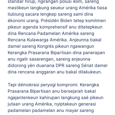
standar hirup, ngirangan polusi iklim, sareng
mastikeun langkung seueur urang Amérika tiasa
ilubiung sacara lengkep sareng sami dina
ékonomi urang. Présidén Biden tetep komitmen
pikeun agenda komprehensif anu ditetepkeun
dina Rencana Padamelan Amérika sareng
Rencana Kulawarga Amérika. Anjeunna bakal
damel sareng Kongrés pikeun ngawangun
Kerangka Prasarana Bipartisan dina panerapan
anu ngalir sasarengan, sareng anjeunna
didorong yén duanana DPR sareng Sénat damel
dina rencana anggaran anu bakal dilakukeun.
Tapi démokrasi peryogi kompromi. Kerangka
Prasarana Bipartisan anu bersejarah bakal
ngajantenkeun kahirupan langkung saé pikeun
jutaan urang Amérika, nyiptakeun generasi
padamelan padamelan anu mayar sareng