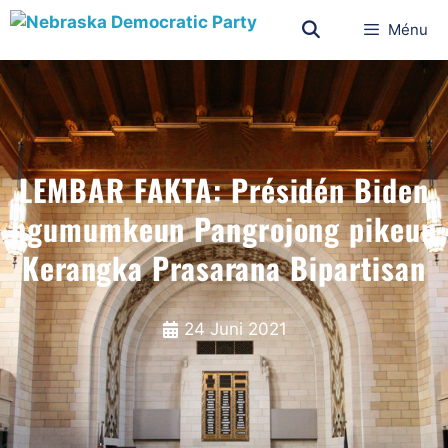
Ménu
LEMBAR FAKTA: Présidén Biden
ngumumkeun Pangrojong pikeun
Kerangka Prasarana Bipartisan
24 Juni 2021