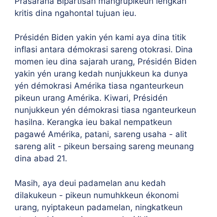
Prasarana Bipartisan mangrupikeun léngkah
kritis dina ngahontal tujuan ieu.
Présidén Biden yakin yén kami aya dina titik
inflasi antara démokrasi sareng otokrasi. Dina
momen ieu dina sajarah urang, Présidén Biden
yakin yén urang kedah nunjukkeun ka dunya
yén démokrasi Amérika tiasa nganteurkeun
pikeun urang Amérika. Kiwari, Présidén
nunjukkeun yén démokrasi tiasa nganteurkeun
hasilna. Kerangka ieu bakal nempatkeun
pagawé Amérika, patani, sareng usaha - alit
sareng alit - pikeun bersaing sareng meunang
dina abad 21.
Masih, aya deui padamelan anu kedah
dilakukeun - pikeun numuhkkeun ékonomi
urang, nyiptakeun padamelan, ningkatkeun