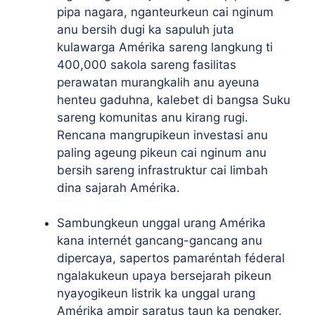
pipa nagara, nganteurkeun cai nginum
anu bersih dugi ka sapuluh juta
kulawarga Amérika sareng langkung ti
400,000 sakola sareng fasilitas
perawatan murangkalih anu ayeuna
henteu gaduhna, kalebet di bangsa Suku
sareng komunitas anu kirang rugi.
Rencana mangrupikeun investasi anu
paling ageung pikeun cai nginum anu
bersih sareng infrastruktur cai limbah
dina sajarah Amérika.
Sambungkeun unggal urang Amérika
kana internét gancang-gancang anu
dipercaya, sapertos pamaréntah féderal
ngalakukeun upaya bersejarah pikeun
nyayogikeun listrik ka unggal urang
Amérika ampir saratus taun ka pengker.